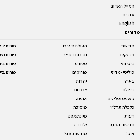
המייל האדום
עברית
English
מדורים
חדשות
העולם הערבי
פורום צע
מבזקים
תרבות ופנאי
פורום נשו
ביטחוני
ספורט
פורום בי
פוליטי-מדיני
פורומים
פורום בי
בארץ
יהדות
בעולם
צרכנות
משפט ופלילים
אופנה
כלכלה ונדל"ן
מוסיקה
דעות
פיוטקאסט
חדשות המגזר
ילדודס
אוכל
מודעות אבל