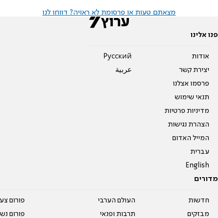
מצאתם טעות או פרסומת לא ראויה? דווחו לנו
פנו אלינו
אודות
Pусский
יצירת קשר
عربية
פרסמו אצלנו
תנאי שימוש
מדיניות פרטיות
הצהרת נגישות
המייל האדום
עברית
English
מדורים
חדשות
העולם הערבי
פורום צע
מבזקים
תרבות ופנאי
פורום נשו