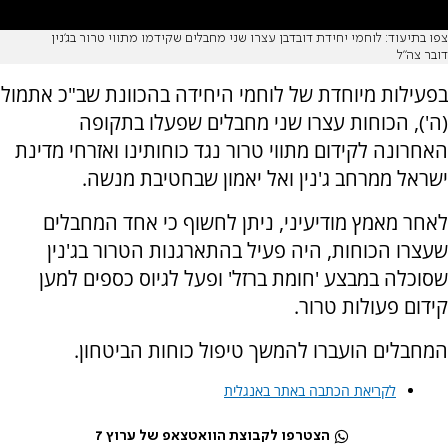
צפו בתיעוד: לוחמי יחידת דובדבן עצרו שני מחבלים שקידמו מתווי טרור בג׳נין
דובר צה"ל
בפעילות מיוחדת של לוחמי היחידה בהכוונת שב"כ אתמול
(ה'), הכוחות עצרו שני מחבלים שפעלו בתקופה
האחרונה לקידום מתווי טרור נגד כוחותינו ואזרחי מדינת
ישראל ממרחב ג'נין ואל יאמון שבחטיבת מנשה.
לאחר מאמץ מודיעיני, ניתן לחשוף כי אחד המחבלים
שעצרו הכוחות, היה פעיל בהתארגנות הטרור בג'נין
שסוכלה במבצע 'חומת ברזל' ופעל לגיוס כספים למען
קידום פעולות טרור.
המחבלים הועברו להמשך טיפול כוחות הביטחון.
לקריאת הכתבה באתר באנגלית
הצטרפו לקבוצת הוואטצאפ של ערוץ 7