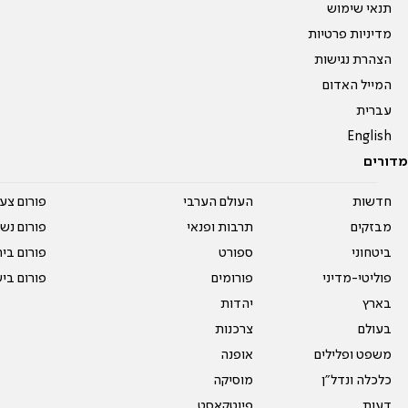
תנאי שימוש
מדיניות פרטיות
הצהרת נגישות
המייל האדום
עברית
English
מדורים
חדשות
העולם הערבי
פורום צע
מבזקים
תרבות ופנאי
פורום נשו
ביטחוני
ספורט
פורום בי
פוליטי-מדיני
פורומים
פורום בי
בארץ
יהדות
בעולם
צרכנות
משפט ופלילים
אופנה
כלכלה ונדל"ן
מוסיקה
דעות
פיוטקאסט