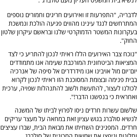
לנשיא בית המשפט העליון נועם סולברג".
לדבריה, "התפרעות זו ואירועים חריגים וחמורים נוספים
המתרחשים לנגד עינינו מהווים פגיעה הולכת ונמשכת
בעקרונות המשטר הדמוקרטי שלנו ובראשם עיקרון שלטון
החוק".
"נוכח צבר האירועים הללו ראיתי לנכון להתריע כי לצד
המציאות הביטחונית המורכבת שעימה אנו מתמודדים
יום־יום מול אויבינו אנו מידרדרים אל סיפה של אנרכיה
בבית פנימה ובצומת המסוכנת הזו ראיתי לנכון לקרוא
לכולנו לעצור, להתעשת ולשוב להתנהלות שפויה, ערכית
ואחראית כי בנפשנו הדבר!".
שלשום עשרות חרדים ניסו לפרוץ לביתו של המשנה
לנשיא סולברג בגוש עציון זאת במחאה על מעצר עריקים
חרדים. המפגינים השחיתו את מבואת הבית, שברו עציצים
וחלונות וניפצו את שמשות המכונית של סולברג.