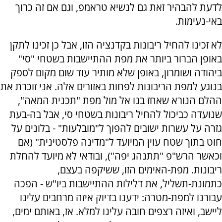
לדעת להבהיר זאת גם לנשיא טראמפ, וגם אם זה כרוך
באי-נעימות.
לא זכינו להחיל ריבונות בקדנציה הזו, אבל כן זכינו לתקן
באופן הברור ביותר את מפת ההתיישבות בשטחי "סי"
ביהודה ושומרון, באופן שלא מותיר עוד שום מקום לספק
בנוגע למפת הריבונות לפחות באזורים אלה. אני זוכרת את
ההלם הנורא שאחז בנו אל מול מפת "תכנית המאה",
שנועדה כביכול להחיל ריבונות בשטחי סי, אבל בה-בעת
גזרה על עשרות ישובים להפוך ל"מובלעות" - בלונים על
חוט בתוך שטח עוין המיועד ל"מדינה פלסטינית" (אם
וכאשר הרש"פ "תתנהג יפה"), ובודאי לא מיועד להחלת
ריבונות. מפת-האימים הזו, ששיקפה בעצם,
כתמונת-תשליל, את דלילות ההתיישבות ביו"ש - הפכה
עבורנו למפת-מטרה: ידענו בדיוק איזה מרחבים עלינו
ליישב, ואיזה רצפים חובה עלינו למלא. אז, באותם ימים,