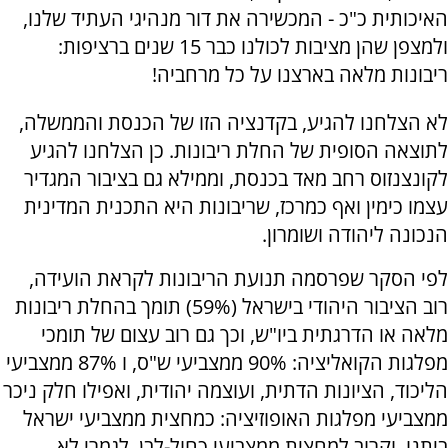
האיכותית כ"כ - המכשירה את דור מנהיגי העתיד שלנו,
ולמצפן שהן מציבות לכולנו כבר 15 שנים ברציפות:
ריבונות מלאה בארצנו על כל מרחביה!
לא הצלחנו להגיע, בקדנציה הזו של הכנסת והממשלה,
לתוצאה הסופית של החלת ריבונות. כן הצלחנו להגיע
לקונצנזוס רחב מאד בכנסת, וממילא גם בציבור המגדיר
עצמו כימין ואף כמרכז, שריבונות היא התכנית המדינית
הנכונה ליהודה ושומרון.
לפי הסקר שפרסמה תנועת הריבונות לקראת הועידה,
רוב הציבור היהודי בישראל (59%) תומך בהחלת ריבונות
מלאה או הדרגתית ביו"ש, וכך גם רוב עצום של תומכי
מפלגות הקואליציה: 90% ממצביעי ש"ס, ו 87% ממצביעי
הליכוד, הציונות הדתית, ועוצמה יהודית, ואפילו חלק ניכר
ממצביעי מפלגות האופוזיציה: כמחצית ממצביעי ישראל
ביתנו, וקרוב למחצית ממצביעי כחול-לבן. לגמרי לא