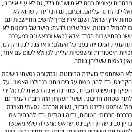
מרחבים עצומים בהם לא מיושבים כלל, גם לא ע"י אויבינו,
ואל-לנו לוותר עליהם. וכמובן, גם חבל עזה, שהוא לא
פחות ארץ ישראל, ושגם אליו צריך להשיב התיישבות וגם
בו להחיל ריבונות. אבל עלינו לדעת: היעד של ריבונות לא
יושג בהתיישבות בלבד, אלא בראש ובראשונה במערכה
תודעתית המכריזה בפני כל העולם: זו ארצנו, לנו, ורק לנו,
זכויות היסטוריות ומשפטיות עליה, לנו ולא לשום עם אחר,
ואין לצפות שעליהן נוותר.
לא השתתפתי בועידת הריבונות, ובמקומה נסעתי לישיבת
הקבינט, כדי להגן משם על ריבונותנו בגבולנו הצפוני. על
העיקרון הפשוט והברור, שמדינה אינה רשאית לנרמל ירי
לתוך שטחה הריבוני. ושעל העקרון הזה חובה לעמוד גם
מול שותפנו וידידנו הגדול, נשיא ארה"ב. נסעתי מצוידת
בברכת חברותי הטובות, נדיה ויהודית, כדי להבהיר שם,
בדיון סביב שלחן הקבינט, שראש ממשלה שלא מאפשר
לתקוף את הישובים במדינתו, וקובע תג מחיר גבוה, כואב