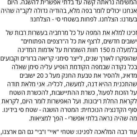
המשימה נראתה קשה עד בלתי אפשרית להשגה. היום
אנחנו יכולים לומר בפה מלא, בהודיה גדולה לקב"ה שהיה
בעזרנו: הצלחנו. לפחות בשטחי סי - הצלחנו!
זכינו למלא את המפה על כל מרחביה בעשרות רבות של
ישובים חדשים, לרצף את כל ה"רצפים הפתוחים"
בלמעלה מ 150 חוות השומרות על אדמות המדינה
שהופקרו לאורך שנים, לייצר סימני קריאה ברורים וקבועים
בכל נקודה שבמפה הקודמת הופיע עליה סימן שאלה
מדאיג, ולהסיר את טבעת החנק מעל כ 20 ישובים
שהתכנית ההיא דנה, למעשה, לכליה. אני מלאת תודה
על הזכות לפעול, כשרת ההתיישבות, להכשרת השטח
לקראת החלת ריבונות. ועל האפשרות לומר היום, לקראת
סוף הקדנציה הנוכחית: המטרה הושגה - שטח סי בידינו.
מה שהיה נראה בלתי אפשרי - הפך למציאות.
עוד רבה המלאכה לפנינו: שטחי "איי" ו"בי" גם הם ארצנו,