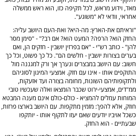
מאד, וידוע מראש, לכל תקיפה כזו, הוא ראש ממשלה
אחראי, וודאי לא "משוגע".
"וראיתם את-הארץ: מה-היא? ואת-העם היושב עליה:
החזק הוא? הרפה? המעט הוא? אם רב?" - "סימן מסר
להן" - כותב רש"י - "אם בפרזין יושבין - חזקים הן, ואם
בערים בצורות יושבין - חלשים הם". כל כך פשוט, וכל כך
חשוב: עם היושב במבצרים ונערך אך ורק למגננה מול
התוקפים אותו - אינו עם חזק. אמצעי המיגון לסוגיהם
ולתקופותיהם השונות, מחומה בצורה ועד אזעקות,
ממ"דים, אמצעי-ירוט שכבר הומצאו ואלה שעכשיו טובי
המוחות עמלים להמציא - כולם-כולם אינם מענה המבטא
חוזק, אלא להפך: מזמין מתקפות. עם היושב בארצו פרזות,
כשכל אויביו יודעים שאם יעזו לתקוף אותו - יותקפו
שבעתיים - הוא החזק.