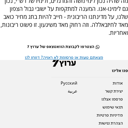
מה שהיה נכון לימי משה והמרגלים, ולימיו של רש"י, נכון
גם לימינו-אנו. המענה למתקפות על ישובי גבול הצפון
שלנו, על מדינתנו הריבונית - חייב להיות בתג מחיר כואב
מאד לחיזבאללה. וזה רחוק מאד משיגעון. זו פשוט ריבונות,
ואחריות.
הצטרפו לקבוצת הוואטצאפ של ערוץ 7
מצאתם טעות או פרסומת לא ראויה? דווחו לנו
פנו אלינו
אודות
Pусский
יצירת קשר
عربية
פרסמו אצלנו
תנאי שימוש
מדיניות פרטיות
הצהרת נגישות