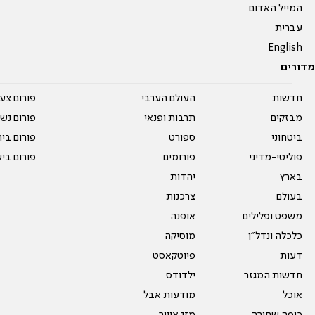
המייל האדום
עברית
English
מדורים
חדשות
העולם הערבי
פורום צע
מבזקים
תרבות ופנאי
פורום נשו
ביטחוני
ספורט
פורום בי
פוליטי-מדיני
פורומים
פורום בי
בארץ
יהדות
בעולם
צרכנות
משפט ופלילים
אופנה
כלכלה ונדל"ן
מוסיקה
דעות
פיוטקאסט
חדשות המגזר
ילדודס
אוכל
מודעות אבל