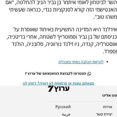
השר לביטחון לאומי איתמר בן גביר הגיב להחלטה, "אם
האנטישמי הזה קורא לסנקציות נגדי, כנראה שעשיתי
משהו טוב".
אירלנד היא המדינה התשיעית באיחוד שאוסרת על
כניסתם של בן גביר וסמוטריץ' לשטחה, אחרי בריטניה,
אוסטרליה, קנדה, ניו זילנד נורווגיה, סלובניה, הולנד
וספרד.
לקריאת הכתבה באתר באנגלית
הצטרפו לקבוצת הוואטצאפ של ערוץ 7
מצאתם טעות או פרסומת לא ראויה? דווחו לנו
פנו אלינו
אודות
Pусский
יצירת קשר
عربية