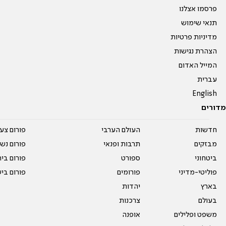
פרסמו אצלנו
תנאי שימוש
מדיניות פרטיות
הצהרת נגישות
המייל האדום
עברית
English
מדורים
חדשות
העולם הערבי
פורום צע
מבזקים
תרבות ופנאי
פורום נשו
ביטחוני
ספורט
פורום בי
פוליטי-מדיני
פורומים
פורום בי
בארץ
יהדות
בעולם
צרכנות
משפט ופלילים
אופנה