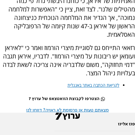
האמיתיות של איראן, כי כוחנו היבשתי גדול פי כמה
מהטילים שלנו". לצד זאת, ציין כי "האפשרות למלחמה
נמוכה", אך הגדיר את המלחמה הנוכחית כניצחונה
הראשון של איראן ב-47 שנות קיומה של הרפובליקה
האסלאמית.
רזאאי התייחס גם לסוגיית מיצרי הורמוז ואמר כי "לאיראן
ועומאן יש ריבונות על מיצרי הורמוז". לדבריו, איראן תגבה
"דמי תחזוקה", משום שלדבריה אינה צריכה לשאת לבדה
בעלויות ניהול המצר.
לקריאת הכתבה באתר באנגלית
הצטרפו לקבוצת הוואטצאפ של ערוץ 7
מצאתם טעות או פרסומת לא ראויה? דווחו לנו
פנו אלינו