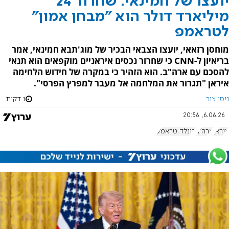
יועצו של חמינאי: שחרור 24
מיליארד דולר הוא "מבחן אמון"
לטראמפ
מוחסן רזאאי, יועצו הצבאי הבכיר של מוג'תבא חמינאי, אמר
בריאיון ל-CNN כי שחרור נכסים איראניים מוקפאים הוא תנאי
להסכם עם ארה"ב. הוא הזהיר כי במקרה של חידוש הלחימה
איראן "תגרור את המלחמה אל מעבר למפרץ הפרסי".
ניסן צור
1 דקות
6.06.26, 20:56
איראן
ארה"ב
דונלד טראמפ