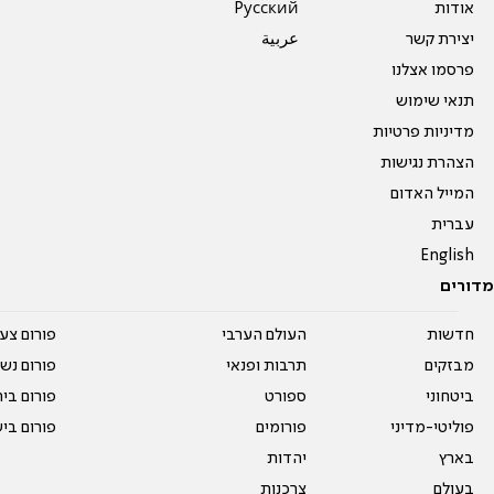
אודות
Pусский
יצירת קשר
عربية
פרסמו אצלנו
תנאי שימוש
מדיניות פרטיות
הצהרת נגישות
המייל האדום
עברית
English
מדורים
חדשות
העולם הערבי
פורום צע
מבזקים
תרבות ופנאי
פורום נשו
ביטחוני
ספורט
פורום בי
פוליטי-מדיני
פורומים
פורום בי
בארץ
יהדות
בעולם
צרכנות