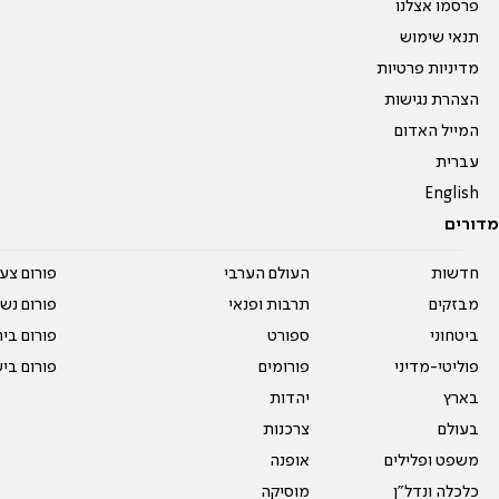
פרסמו אצלנו
תנאי שימוש
מדיניות פרטיות
הצהרת נגישות
המייל האדום
עברית
English
מדורים
חדשות
העולם הערבי
פורום צע
מבזקים
תרבות ופנאי
פורום נשו
ביטחוני
ספורט
פורום בי
פוליטי-מדיני
פורומים
פורום בי
בארץ
יהדות
בעולם
צרכנות
משפט ופלילים
אופנה
כלכלה ונדל"ן
מוסיקה