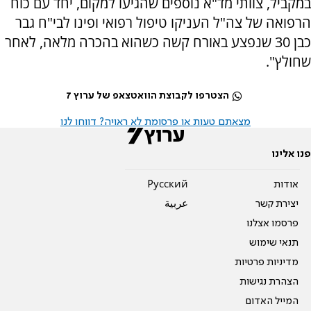
במקביל, צוותי מד"א נוספים שהגיעו למקום, יחד עם כוח
הרפואה של צה"ל העניקו טיפול רפואי ופינו לבי"ח גבר
כבן 30 שנפצע באורח קשה כשהוא בהכרה מלאה, לאחר
שחולץ".
הצטרפו לקבוצת הוואטצאפ של ערוץ 7
מצאתם טעות או פרסומת לא ראויה? דווחו לנו
פנו אלינו
אודות
Pусский
יצירת קשר
عربية
פרסמו אצלנו
תנאי שימוש
מדיניות פרטיות
הצהרת נגישות
המייל האדום