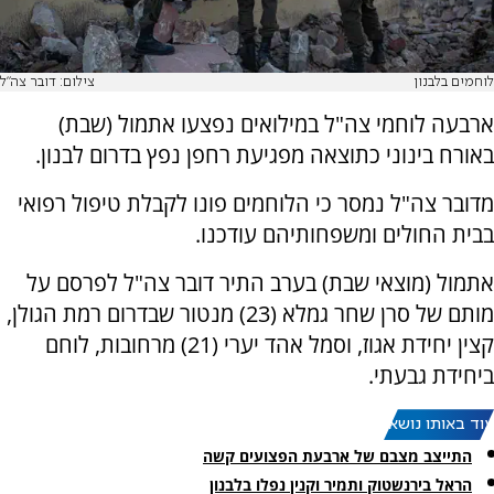
לוחמים בלבנון
צילום: דובר צה"ל
ארבעה לוחמי צה"ל במילואים נפצעו אתמול (שבת)
באורח בינוני כתוצאה מפגיעת רחפן נפץ בדרום לבנון.
מדובר צה"ל נמסר כי הלוחמים פונו לקבלת טיפול רפואי
בבית החולים ומשפחותיהם עודכנו.
אתמול (מוצאי שבת) בערב התיר דובר צה"ל לפרסם על
מותם של סרן שחר גמלא (23) מנטור שבדרום רמת הגולן,
קצין יחידת אגוז, וסמל אהד יערי (21) מרחובות, לוחם
ביחידת גבעתי.
עוד באותו נושא:
התייצב מצבם של ארבעת הפצועים קשה
הראל בירנשטוק ותמיר וקנין נפלו בלבנון