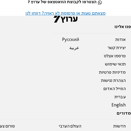
הצטרפו לקבוצת הוואטצאפ של ערוץ 7
מצאתם טעות או פרסומת לא ראויה? דווחו לנו
פנו אלינו
אודות
Pусский
יצירת קשר
عربية
פרסמו אצלנו
תנאי שימוש
מדיניות פרטיות
הצהרת נגישות
המייל האדום
עברית
English
מדורים
חדשות
העולם הערבי
פורום צע