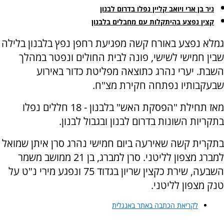
ניר בן ארי ויואב קליין נפלו בדרום לבנון
קצין נפצע בהיתקלות עם מחבלים בלבנון
גמלא נפצע באורח קשה מפגיעת רחפן נפץ בלבנון בלילה
שבין חמישי לשישי, פונה לבית החולים ונפטר במהלך
השבת. יערי נהרג כתוצאה מפליטת כדור באירוע
שבעקבותיו נפתחה חקירת מצ"ח.
מאז תחילת "הפסקת האש" בלבנון - 18 חללים נפלו
בתקריות השונות בדרום לבנון ובגבול לבנון.
בתקרית קשה שאירעה ביום חמישי נהרג סרן איתן שמואל
למברג מצפון לליטני. סרן למברג, בן 21 ממושב משמר
השבעה, שירת כקצין שריון בגדוד 75 ונפגע מירי נ"ט על
טנק מצפון לליטני.
לקריאת הכתבה באתר באנגלית