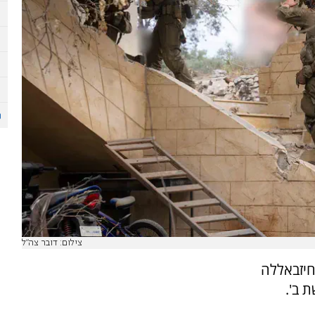
צילום: דובר צה"ל
חיזבאללה
 ב'.