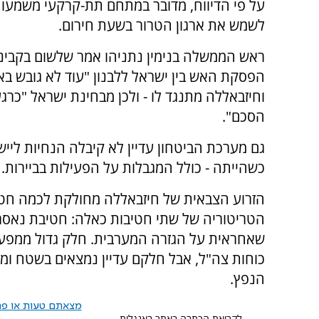
על פי הדיווח, מדובר במתחם תת-קרקעי משמעות
לשמש את ארגון הטרור בשעת חירום.
ראש הממשלה בנימין נתניהו אמר שלשום בקבינ
הפסקת האש בין ישראל ללבנון "עוד לא גובש בא
וחיזבאללה מתנגד לו - ולכן מבחינת ישראל "כרגע
הסכם".
גם מערכת הביטחון עדיין לא קיבלה הנחיות לי
כשהייתה - כולל המגבלות על הפעילות בביירות.
הזרוע הצבאית של חיזבאללה מחולקת לכמה חטי
הטריטוריה של שתי חטיבות כאלה: חטיבת נאסר 
שאחראית על הגזרה המערבית. חלק גדול ממפעי
כוחות צה"ל, אבל חלקם עדיין נמצאים בשטח ומנ
הנפץ.
מצאתם טעות או פרס
לקריאת הכתבה באתר באנגלית