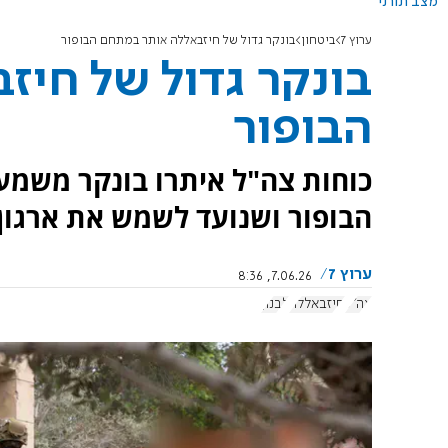
מצב תורני
ערוץ 7
ביטחון
בונקר גדול של חיזבאללה אותר במתחם הבופור
בונקר גדול של חי
הבופור
כוחות צה"ל איתרו בונקר משמ
הבופור ושנועד לשמש את ארגון
ערוץ 7
7.06.26, 8:36
צה"ל
חיזבאללה
לבנון