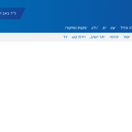
כ"ד באב תשפ"ו |
 ונדל"ן
דעות
אוכל
יהדות
הפקות וסיקורים
ספורט
פורומים
אתר ישיבה
יצירת קשר
עוד