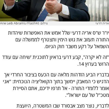
אריה דרעי
צילום: Arie Leib Abrams/Flash90
יו"ר ש"ס אריה דרעי שלל אמש את האפשרות שיהדות
התורה תעזוב את גוש הימין ותצטרף לממשלה עם
השמאל על רקע משבר חוק הגיוס.
"זה לא יקרה", קבע דרעי בראיון לתוכנית 'שיחה עם עודד
הרוש' בערוץ 14.
בדבריו הביע הזדהות מלאה עם הכעס בציבור החרדי אך
הדגיש כי המאבק יימשך בתוך הקואליציה הנוכחית: "אני
אומר ללומדי התורה - אל תרפו ידיכם, אתם הסיירת
מטכ"ל של עם ישראל".
לדבריו, נוצר מצב אבסורד שבו המשטרה, היועצת