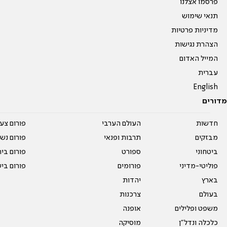
פרסמו אצלנו
תנאי שימוש
מדיניות פרטיות
הצהרת נגישות
המייל האדום
עברית
English
מדורים
חדשות
העולם הערבי
פורום צע
מבזקים
תרבות ופנאי
פורום נשו
ביטחוני
ספורט
פורום בי
פוליטי-מדיני
פורומים
פורום בי
בארץ
יהדות
בעולם
צרכנות
משפט ופלילים
אופנה
כלכלה ונדל"ן
מוסיקה