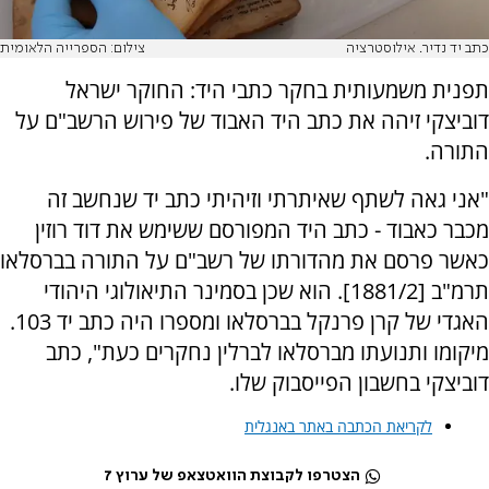
כתב יד נדיר. אילוסטרציה
צילום: הספרייה הלאומית
תפנית משמעותית בחקר כתבי היד: החוקר ישראל
דוביצקי זיהה את כתב היד האבוד של פירוש הרשב"ם על
התורה.
"אני גאה לשתף שאיתרתי וזיהיתי כתב יד שנחשב זה
מכבר כאבוד - כתב היד המפורסם ששימש את דוד רוזין
כאשר פרסם את מהדורתו של רשב"ם על התורה בברסלאו
תרמ"ב [1881/2]. הוא שכן בסמינר התיאולוגי היהודי
האגדי של קרן פרנקל בברסלאו ומספרו היה כתב יד 103.
מיקומו ותנועתו מברסלאו לברלין נחקרים כעת", כתב
דוביצקי בחשבון הפייסבוק שלו.
לקריאת הכתבה באתר באנגלית
הצטרפו לקבוצת הוואטצאפ של ערוץ 7