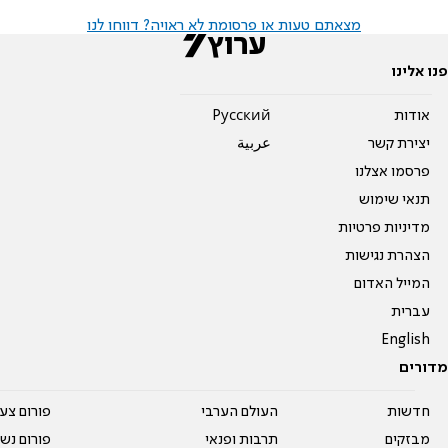
מצאתם טעות או פרסומת לא ראויה? דווחו לנו
פנו אלינו
אודות
Pусский
יצירת קשר
عربية
פרסמו אצלנו
תנאי שימוש
מדיניות פרטיות
הצהרת נגישות
המייל האדום
עברית
English
מדורים
חדשות
העולם הערבי
פורום צע
מבזקים
תרבות ופנאי
פורום נשו