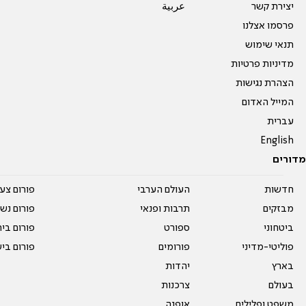
יצירת קשר
عربية
פרסמו אצלנו
תנאי שימוש
מדיניות פרטיות
הצהרת נגישות
המייל האדום
עברית
English
מדורים
חדשות
העולם הערבי
פורום צע
מבזקים
תרבות ופנאי
פורום נשו
ביטחוני
ספורט
פורום בי
פוליטי-מדיני
פורומים
פורום בי
בארץ
יהדות
בעולם
צרכנות
משפט ופלילים
אופנה