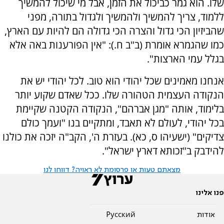
שלו. הוא גמר כביכול את הזמן, אבל מי שיכול להמשיך
ללמוד, צריך להמשיך ולהמשיך ולגדול בתורה, מפני
שהביזיון הכי גדול והצרה הכי גדולה הם להיות עם הארץ,
כמו שהגמרא אומרת (ב"ב ח.): "אין הפורענות באה אלא
בגלל עמי הארצות".
אנחנו מאמינים שכל יהודי הוא טוב. לכל יהודי יש את
הנקודה העצמית הטהורה שלו. ככל שאדם שקוע יותר
בלימוד, אותה "מגן אברהם", הנקודה הקטנה שקיימת
בכל יהודי, לעולם לא תאבד, ומתקיים בנו "ועמך כולם
צדיקים" (ישעיהו ס, כא). בעזרת ה', הקב"ה יזכה את כולנו
להידבק ב"זכותא דארץ ישראל".
מצאתם טעות או פרסומת לא ראויה? דווחו לנו
פנו אלינו
אודות
Pусский