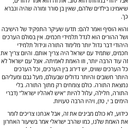
אבל יהודי במהותו הוא טוב. את זה הוא אמר להורים,
שיאמינו בילדים שלהם, שאין בן סורר ומורה שהיה ונברא
כך.
והוא הוסיף ואמר להם: תדעו שעיקר התפקיד של הישיבה
ושל ההורים הוא לגדל תלמידי חכמים. אין בסולם הערכים
היהודי דבר גדול יותר מלימוד התורה וגידול תלמידי
חכמים, שתמיד עם ישראל היה צריך אותם. והיום צריך את
זה עוד הרבה יותר, וזו האמת לאמיתה. אצל עם ישראל לא
כל הערכים שווים, יש דירוג בין הערכים, וכל הערכים
היותר חשובים והיותר גדולים שבעולם, מעל גבם ומעליהם
נמצאת התורה. כולם צומחים רק מתוך התורה. בלי
התורה, חלילה, עלול להיות "איש לאהליו ישראל" (דברי
הימים ב י, טז), ויהיו הרבה טעויות.
כידוע, לא כולם מבינים את זה, אבל אנחנו צריכים לומר
את האמת שלנו, כמו שהרב ישראלי אמר בשיעור האחרון