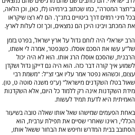
לרב ישראלי. הם כותבים שם שהם מרגישים שהם נמצאים
ב"חצר המטרה", כמו שכתוב בירמיהו (לז, כא), וכן הלאה,
בכל מיני רמזים דרך ביטויים בתנ"ך. הם לא רצו שיקראו
את המכתב ויבינו היכן הם נמצאים, וכך זכו לעלות לארץ.
הרב ישראלי היה לוחם גדול על ארץ ישראל, בפרט בזמן
של"ע עשו את הסכם אוסלו. כשנפטר, אמרה לי אשתו,
הרבנית, שהסכם אוסלו הרג אותו. הוא לא היה יכול
לשמוע איך קורה דבר כזה. הוא היה גם דייקן גדול ושקדן
עצום, וכשהוא נפטר אמר עליו אבי זצ"ל: "משמת רבי
שאול בטלו השקדנים מישראל" (ע"פ משנה סוטה ט, טו).
מידת השקדנות אינה רק ללמוד כל היום, אלא השקדנות
האמיתית היא לדעת תמיד לעשות.
באחת הפעמים שמישהו שאל אותו שאלה טובה בשיעור
הכללי, ראינו שאחרי שסיים את תפילת ערבית, הוא
הסתובב בבית המדרש וחיפש את הבחור ששאל אותו,