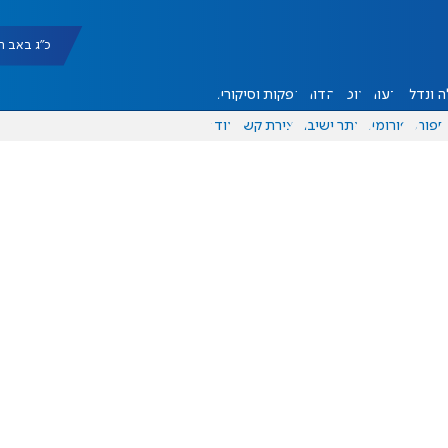
כ"ג באב תשפ"ו |
 ונדל"ן
דעות
אוכל
יהדות
הפקות וסיקורים
ספורט
פורומים
אתר ישיבה
יצירת קשר
עוד