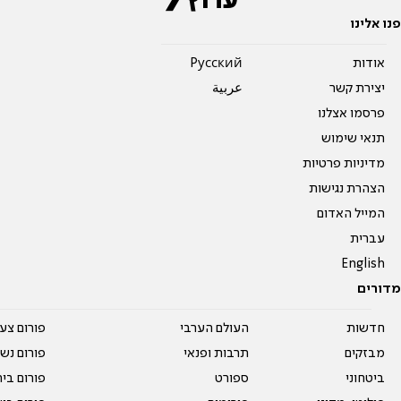
פנו אלינו
אודות
Pусский
יצירת קשר
عربية
פרסמו אצלנו
תנאי שימוש
מדיניות פרטיות
הצהרת נגישות
המייל האדום
עברית
English
מדורים
חדשות
העולם הערבי
פורום צע
מבזקים
תרבות ופנאי
פורום נשו
ביטחוני
ספורט
פורום בי