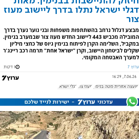
חיזוק להתיישבות בבנימין: מאות
דגלי ישראל נתלו בדרך ליישוב מעוז
צור
מבצע דגלול נרחב בהשתתפות משפחות ובני נוער נערך בדרך
המובילה מכביש 443 ליישוב החדש מעוז צור שבמערב בנימין.
במקביל, השלימה הקרן לפיתוח בנימין גיוס של כחצי מיליון
שקלים לביטחון היישוב, וקרן "ישראל אחת" תרמה רכב ריינג'ר
למערך האבטחה המקומי.
ערוץ 7
1 דקות
7.06.26, 16:29
מועצה אזורית מטה בנימין
מעוז צור
דגלי ישראל