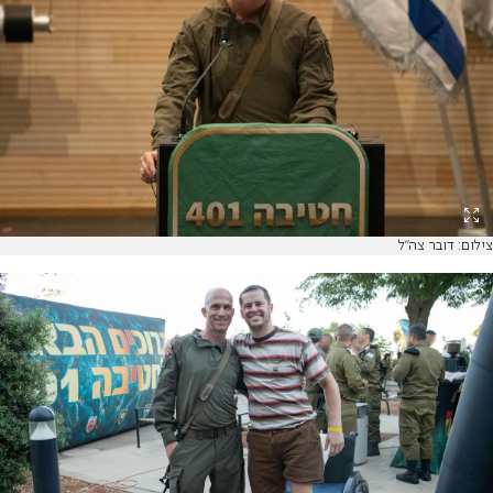
צילום: דובר צה"ל