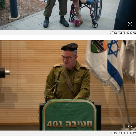
צילום: דובר צה"ל
צילום: דובר צה"ל