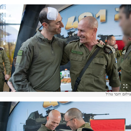
צילום: דובר צה"ל