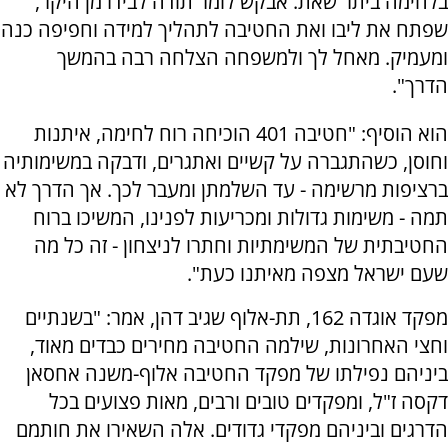
בלחימה ביתר שאת. אבקש לומר תודה לבידרמן היקר,
שפתח את ליבו ואת החטיבה לתהליך למידה וחפיפה כנה
ומעמיק. מאחל לך ולמשפחה הצלחה רבה בהמשך
הדרך".
הוא הוסיף: "חטיבה 401 הוכיחה רוח לחימה, איתנות
וחוסן, כשהתגברה על קשיים ואתגרים, ודבקה במשימותיה
ברציפות מרשימה - עד השלמתן ומעבר לכך. אך הדרך לא
תמה - משימות גדולות ומכריעות לפנינו, המשיכו ברוח
החטיבתית של המשימתיות וחתרו לניצחון - זה כל מה
שעם ישראל מצפה מאיתנו כעת".
מפקד אוגדה 162, תת-אלוף שגיב דהן, אמר: "בשנתיים
וחצי האחרונות, שילמה החטיבה מחירים כבדים מאוד,
ביניהם נפילתו של מפקד החטיבה אלוף-משנה אחסאן
דקסה ז"ל, ומפקדים טובים ורבים, מאות פצועים בכל
הדרגים וביניהם מפקדי גדודים. אלה השאירו את חותמם