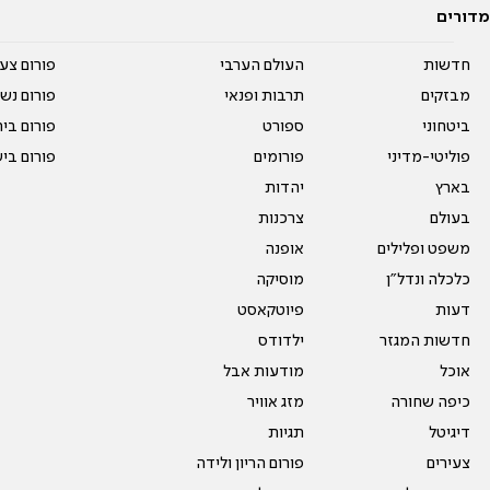
מדורים
חדשות
העולם הערבי
פורום צע
מבזקים
תרבות ופנאי
פורום נשו
ביטחוני
ספורט
פורום בי
פוליטי-מדיני
פורומים
פורום בי
בארץ
יהדות
בעולם
צרכנות
משפט ופלילים
אופנה
כלכלה ונדל"ן
מוסיקה
דעות
פיוטקאסט
חדשות המגזר
ילדודס
אוכל
מודעות אבל
כיפה שחורה
מזג אוויר
דיגיטל
תגיות
צעירים
פורום הריון ולידה