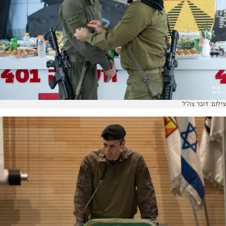
צילום: דובר צה"ל