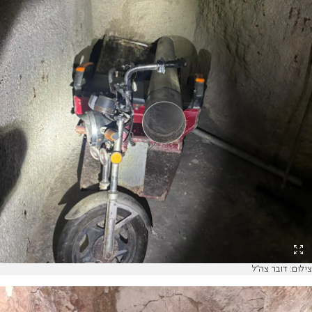
צילום: דובר צה"ל