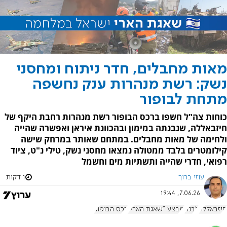
מאות מחבלים, חדר ניתוח ומחסני
נשק: רשת מנהרות ענק נחשפה
מתחת לבופור
כוחות צה"ל חשפו ברכס הבופור רשת מנהרות רחבת היקף של
חיזבאללה, שנבנתה במימון ובהכוונת איראן ואפשרה שהייה
ולחימה של מאות מחבלים. במתחם שאותר במרחק שישה
קילומטרים בלבד ממטולה נמצאו מחסני נשק, טילי נ"ט, ציוד
רפואי, חדרי שהייה ותשתיות מים וחשמל
עוזי ברוך
1 דקות
7.06.26, 19:44
חיזבאללה
לבנון
מבצע "שאגת הארי"
רכס הבופור