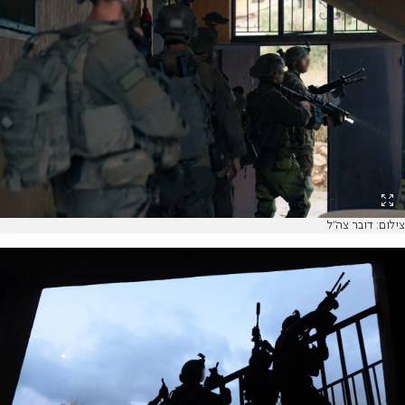
צילום: דובר צה"ל