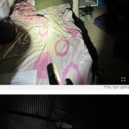
צילום: דובר צה"ל