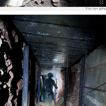
צילום: דובר צה"ל