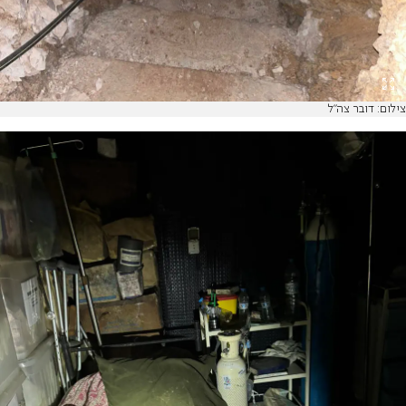
צילום: דובר צה"ל