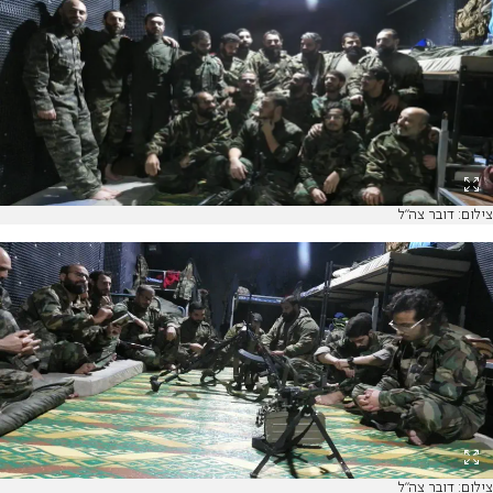
צילום: דובר צה"ל
צילום: דובר צה"ל