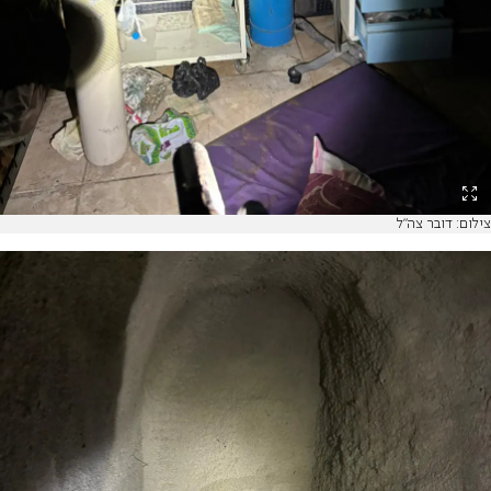
צילום: דובר צה"ל