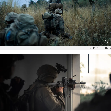
צילום: דובר צה"ל