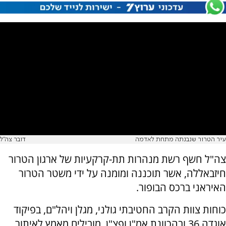
עיר הטרור שנבנתה מתחת לאדמה
דובר צה"ל
צה"ל חשף רשת מנהרות תת-קרקעיות של ארגון הטרור
חיזבאללה, אשר תוכננה ומומנה על ידי משטר הטרור
האיראני ברכס הבופור.
כוחות צוות הקרב החטיבתי גולני, מגלן ויהל"ם, בפיקוד
אוגדה 36 ובהכוונת אמ"ן ופצ"ן, מובילים מאמץ לאיתור