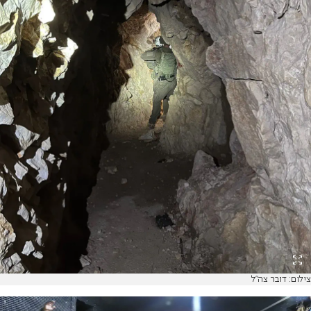
צילום: דובר צה"ל