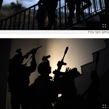
צילום: דובר צה"ל