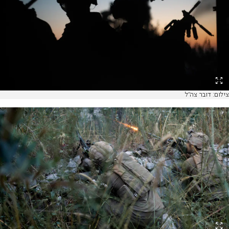
צילום: דובר צה"ל