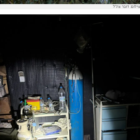
צילום: דובר צה"ל