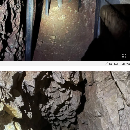
צילום: דובר צה"ל