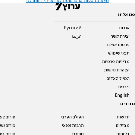
מצאתם טעות או פרסומת לא ראויה? דווחו לנו
פנו אלינו
אודות
Pусский
יצירת קשר
عربية
פרסמו אצלנו
תנאי שימוש
מדיניות פרטיות
הצהרת נגישות
המייל האדום
עברית
English
מדורים
חדשות
העולם הערבי
פורום צע
מבזקים
תרבות ופנאי
פורום נשו
ביטחוני
ספורט
פורום בי