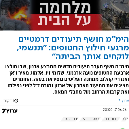
הימ"מ חושף תיעודים דרמטיים
מרגעי חילוץ החטופים: "תנשמי,
לוקחים אותך הביתה"
הימ"מ חשף הערב תיעודים חדשים ממבצע ארנון, שבו חולצו
ארבעת החטופים נועה ארגמני, שלומי זיו, אלמוג מאיר ז'אן
ואנדריי קוזלוב ממחנה הפליטים נוסיראת בעזה. החומרים
מציגים את התיעוד האחרון של ארנון זמורה ז"ל לפני נפילתו
ואת קרבות הרחוב מול מחבלי חמאס.
ערוץ 7
1 דקות
7.06.26, 20:00
ימ"מ
חרבות ברזל
חטופים בעזה
ארנון זמורה