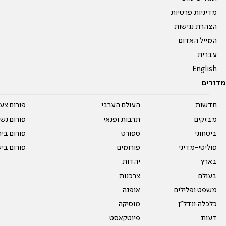
מדיניות פרטיות
הצהרת נגישות
המייל האדום
עברית
English
מדורים
חדשות
העולם הערבי
פורום צע
מבזקים
תרבות ופנאי
פורום נשו
ביטחוני
ספורט
פורום בי
פוליטי-מדיני
פורומים
פורום בי
בארץ
יהדות
בעולם
צרכנות
משפט ופלילים
אופנה
כלכלה ונדל"ן
מוסיקה
דעות
פיוטקאסט