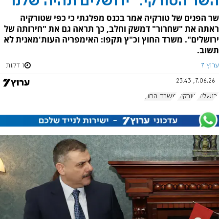
השר הטורקי: "ירושלים תהיה שלנו"
שר הפנים של טורקיה אמר בכנס מפלגתי כי כפי שטורקיה
ראתה את "שחרור" דמשק וחלב, כך תראה גם את "חירותה של
ירושלים". משרד החוץ וכ"ץ תקפו: האימפריה העות'מאנית לא
תשוב.
ערוץ 7
1 דקות
7.06.26, 23:43
ירושלים
טורקיה
משרד החוץ