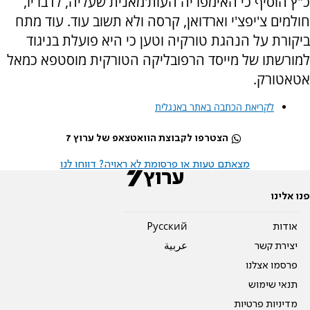
כ"ץ הוסיף כי האימפריה העות'מאנית שעליה, לדבריו,
חולמים צ'יפצ'י וארדואן, קרסה ולא תשוב עוד. עוד מתח
ביקורת על הנהגת טורקיה וטען כי היא פועלת בניגוד
למורשתו של מייסד הרפובליקה הטורקית מוסטפא כמאל
אטאטורק.
לקריאת הכתבה באתר באנגלית
הצטרפו לקבוצת הוואטצאפ של ערוץ 7
מצאתם טעות או פרסומת לא ראויה? דווחו לנו
פנו אלינו
אודות
Pусский
יצירת קשר
عربية
פרסמו אצלנו
תנאי שימוש
מדיניות פרטיות