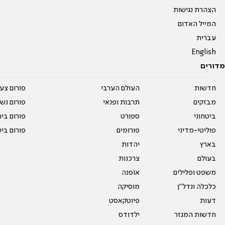
הצהרת נגישות
המייל האדום
עברית
English
מדורים
חדשות
העולם הערבי
פורום צע
מבזקים
תרבות ופנאי
פורום נשו
ביטחוני
ספורט
פורום בי
פוליטי-מדיני
פורומים
פורום בי
בארץ
יהדות
בעולם
צרכנות
משפט ופלילים
אופנה
כלכלה ונדל"ן
מוסיקה
דעות
פיוטקאסט
חדשות המגזר
ילדודס