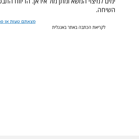
ימים למיצוי המשא ומתן מול איראן. הדיווח התב
השיחה.
מצאתם טעות או פרס
לקריאת הכתבה באתר באנגלית