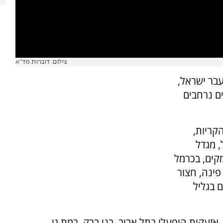
צילום: דוברות מד"א
בר ישראל,
ם נרחבים
קריות,
, מגדל
מקים, בכרמל
ינה, חצור
ם בגליל
אזעקות הופעלו בתל אביב, בני ברק, רמת גן,