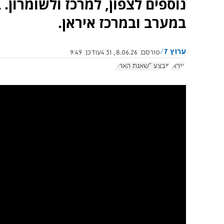
נוספים לצפון, למרכז ולשומרון
במערב ובמרכז איראן.
ערוץ 7
פורסם:
8.06.26, 4:31
עודכן:
9:49
איראן
מבצע "שאגת הארי"