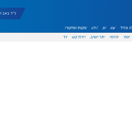
כ"ד באב תשפ"ו |
 ונדל"ן
דעות
אוכל
יהדות
הפקות וסיקורים
ספורט
פורומים
אתר ישיבה
יצירת קשר
עוד