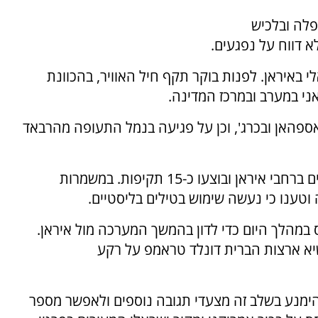
פלה ובלכיש
א דווח על נפגעים.
 באיראן. לפנות בוקר תקף חיל האוויר, בהכוונת
ני במערב ובמרכז המדינה.
ספהאן ובכרג', וכן על פגיעה בנמל התעופה מהרבאד
לפי דיווחים שונים, נשמעו פיצוצים במספר מוקדים ברחבי איראן ובוצעו כ-15 תקיפות. במשמרות
ענו כי נעשה שימוש בטילים בליסטיים.
במהלך היום כדי לדון בהמשך המערכה מול איראן.
א ארצות הברית דונלד טראמפ על רקע
קש מנתניהו להימנע בשלב זה מצעדי תגובה נוספים ולאפשר מספר