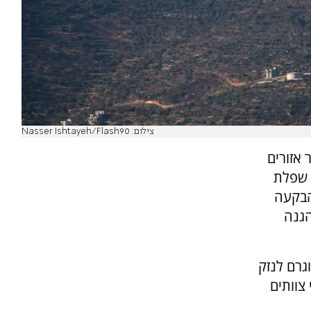
צילום: Nasser Ishtayeh/Flash90
 אזורים
, שפלת
 הבקעה
הגנה
גרם לנזק
צוותים