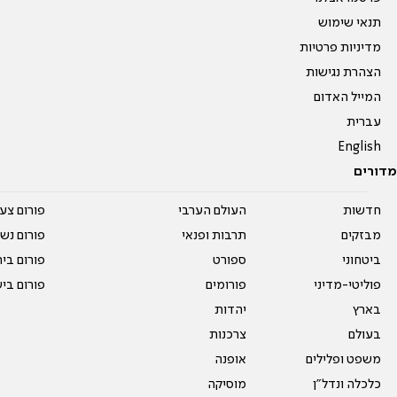
תנאי שימוש
מדיניות פרטיות
הצהרת נגישות
המייל האדום
עברית
English
מדורים
חדשות
העולם הערבי
פורום צע
מבזקים
תרבות ופנאי
פורום נשו
ביטחוני
ספורט
פורום בי
פוליטי-מדיני
פורומים
פורום בי
בארץ
יהדות
בעולם
צרכנות
משפט ופלילים
אופנה
כלכלה ונדל"ן
מוסיקה