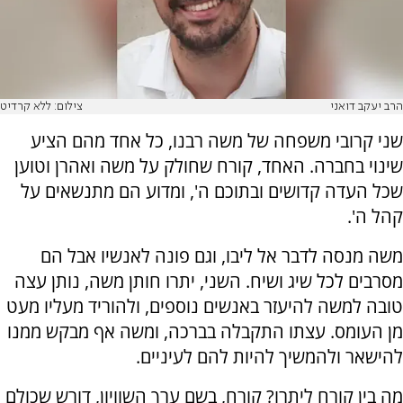
הרב יעקב דואני
צילום: ללא קרדיט
שני קרובי משפחה של משה רבנו, כל אחד מהם הציע
שינוי בחברה. האחד, קורח שחולק על משה ואהרן וטוען
שכל העדה קדושים ובתוכם ה', ומדוע הם מתנשאים על
קהל ה'.
משה מנסה לדבר אל ליבו, וגם פונה לאנשיו אבל הם
מסרבים לכל שיג ושיח. השני, יתרו חותן משה, נותן עצה
טובה למשה להיעזר באנשים נוספים, ולהוריד מעליו מעט
מן העומס. עצתו התקבלה בברכה, ומשה אף מבקש ממנו
להישאר ולהמשיך להיות להם לעיניים.
מה בין קורח ליתרו? קורח, בשם ערך השוויון, דורש שכולם