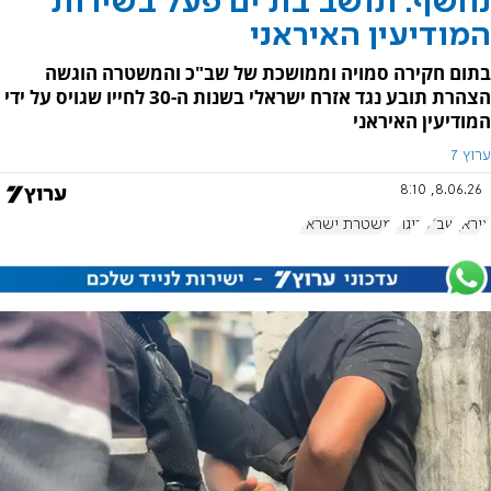
נחשף: תושב בת ים פעל בשירות
המודיעין האיראני
בתום חקירה סמויה וממושכת של שב"כ והמשטרה הוגשה
הצהרת תובע נגד אזרח ישראלי בשנות ה-30 לחייו שגויס על ידי
המודיעין האיראני
ערוץ 7
8.06.26, 8:10
איראן
שב"כ
ריגול
משטרת ישראל