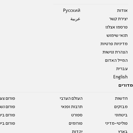
אודות
Pусский
יצירת קשר
عربية
פרסמו אצלנו
תנאי שימוש
מדיניות פרטיות
הצהרת נגישות
המייל האדום
עברית
English
מדורים
חדשות
העולם הערבי
פורום צע
מבזקים
תרבות ופנאי
פורום נשו
ביטחוני
ספורט
פורום בי
פוליטי-מדיני
פורומים
פורום בי
בארץ
יהדות