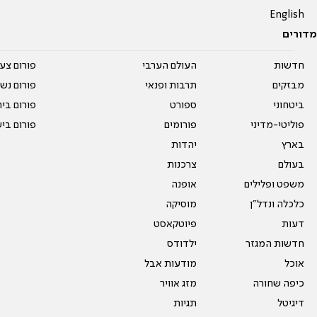
English
מדורים
חדשות
העולם הערבי
פורום צע
מבזקים
תרבות ופנאי
פורום נשו
ביטחוני
ספורט
פורום בי
פוליטי-מדיני
פורומים
פורום בי
בארץ
יהדות
בעולם
צרכנות
משפט ופלילים
אופנה
כלכלה ונדל"ן
מוסיקה
דעות
פיוטקאסט
חדשות המגזר
ילדודס
אוכל
מודעות אבל
כיפה שחורה
מזג אוויר
דיגיטל
תגיות