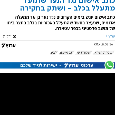
כתב אישום נגד הנער שתועד
מתעלל בכלב - ושתק בחקירה
כתב אישום יוגש בימים הקרובים נגד נער בן 16 ממעלה
אדומים, שנעצר בחשד שהתעלל באכזריות בכלב בחצר ביתו
של תושב פלסטיני בכפר עטארה.
ערוץ 7
1 דקות
8.06.26, 9:03
משטרת ישראל
משטרת ש"י
כתב אישום
כלבים