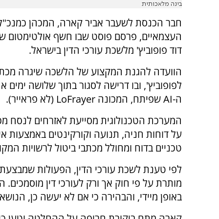
בינה מלאכותית
חבר הכנסת לשעבר אביר קארה, המכהן כמנכ"ל 
העצמאיים, פרסם פוסט שבו חשף אולטימטום שק
דוד פופוביץ' מלשכת עורכי הדין בישראל.
הוועדה להגנת המקצוע של הלשכה שיגרה מכת
לפופוביץ', ובו דרישה לסגור בתוך שלושה ימים א
ה-AI שפיתח, המכונה LoFrayer (לא פראייר).
המערכת הטכנולוגית מסייעת לאזרחים לנסח מכ
על דוחות חניה, תנועה וקורקינטים באמצעות אי
טכניים בדוח ומחולל מכתבי ביטול לרשויות המקומ
לפי טענת לשכת עורכי הדין, הפעולות שמבצעת
מותרת על פי חוק אך ורק לעורכי דין מוסמכים.
באופן מיידי, והבהירה כי אם לא יעשה כן, הנוש
קארה מתח ביקורת חריפה על ההחלטה וטען כי מד