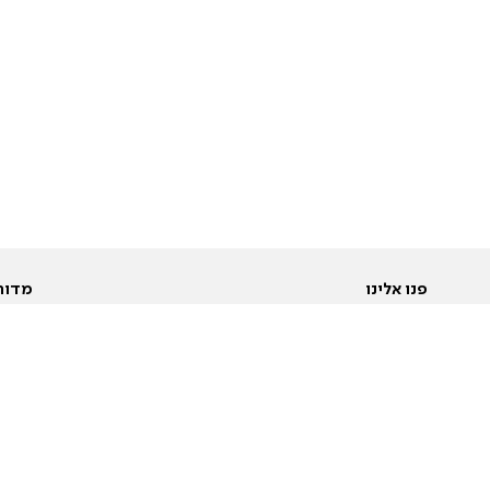
פנו אלינו
מדור
אודות
Pусский
חד
יצירת קשר
عربية
מב
פרסמו אצלנו
בי
תנאי שימוש
פו
מדיניות פרטיות
בא