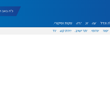
כ"ה באב תשפ"ו |
 ונדל"ן
דעות
אוכל
יהדות
הפקות וסיקורים
ספורט
פורומים
אתר ישיבה
יצירת קשר
עוד