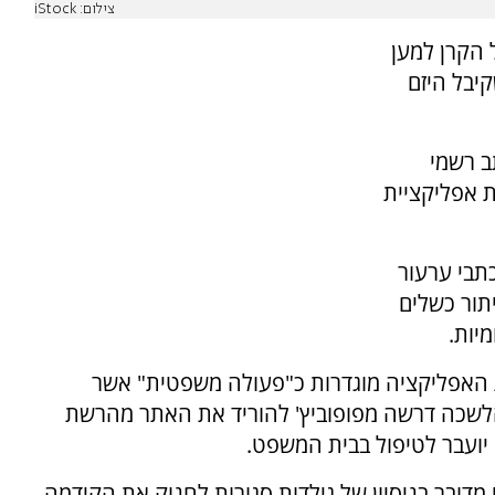
צילום: iStock
הקרן למען
יבל היזם
ב רשמי
ת אפליקציית
תבי ערעור
תור כשלים
יות.
 האפליקציה מוגדרות כ"פעולה משפטית" אשר
 הלשכה דרשה מפופוביץ' להוריד את האתר מהרשת
א יועבר לטיפול בבית המשפט.
ובר בניסיון של גילדות סגורות לחנוק את הקידמה