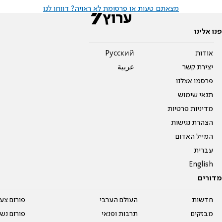
מצאתם טעות או פרסומת לא ראויה? דווחו לנו
פנו אלינו
אודות
Pусский
יצירת קשר
عربية
פרסמו אצלנו
תנאי שימוש
מדיניות פרטיות
הצהרת נגישות
המייל האדום
עברית
English
מדורים
חדשות
העולם הערבי
פורום צע
מבזקים
תרבות ופנאי
פורום נשו