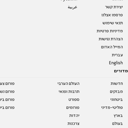
יצירת קשר
عربية
פרסמו אצלנו
תנאי שימוש
מדיניות פרטיות
הצהרת נגישות
המייל האדום
עברית
English
מדורים
חדשות
העולם הערבי
פורום צע
מבזקים
תרבות ופנאי
פורום נשו
ביטחוני
ספורט
פורום בי
פוליטי-מדיני
פורומים
פורום בי
בארץ
יהדות
בעולם
צרכנות