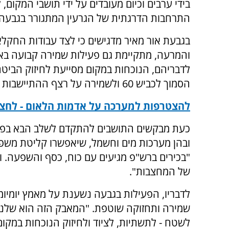
בידי ערבים וכיום מעובדים על ידי תושבי המקום, 
התרחבות הדרגתית של הגרעין המתגורר בגבעה.
בגבעת אור מאיר מדגישים כי לצד עבודות החקלא
והמרעה, מתקיימת גם פעילות שמירה קבועה באז
לדבריהם, הנוכחות במקום מסייעת לחיזוק הביטח
הסמוך לכביש 60 ולשמירה על רצף ההתיישבות באזור.
להצטרפות למערכה על אדמות הלאום - לחצו 
כעת מבקשים התושבים להתקדם לשלב הבא בפיתו
ובהן מערכות מים וחשמל, שיאפשרו קליטת משפח
"בכירים ברש"פ מגיעים עם כוח, כסף והשפעה. ו
של המחצבות".
לדבריו, הפעילות בגבעה נשענת על מאמץ יומיומ
שמירה ותחזוקה שוטפת. "המאבק הזה הוא שלנו כ
לשטח - לתשתיות, לציוד ולחיזוק הנוכחות במקום