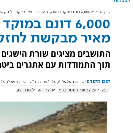
מצב תורני
ערוץ 7
בארץ
6,000 דונם במוקד המאבק: גבעת אור מאיר מבקשת לחזק את האחיזה בשטח
6,000 דונם במו
מאיר מבקשת לחזק
התושבים מציגים שורת הישגים 
תוך התמודדות עם אתגרים ביטחונ
תוכן מקודם
פורסם:
8.06.26, 21:24
עודכן:
כ"ה בסיוון תשפ"ו, 10.6.2026, 12:06:57
גבעות
מועצה אזורית מטה בנימין
שווה קריאה
על סדר היום