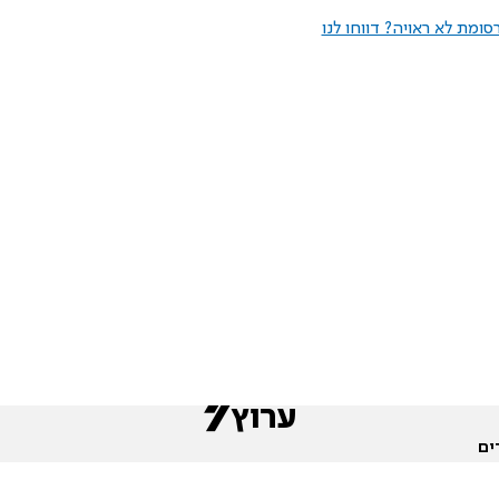
ומת לא ראויה? דווחו לנו
ים
שות
חדשות המגזר
פורומים
תגי