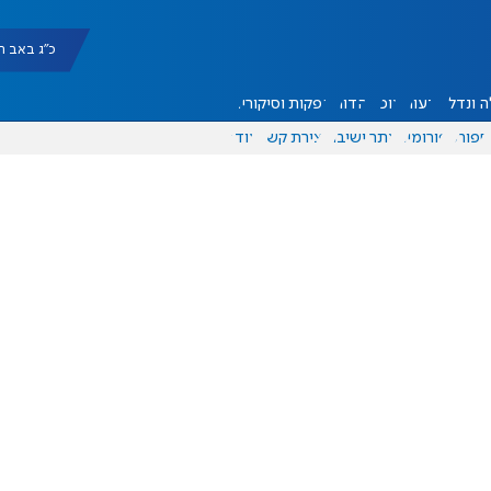
כ"ג באב תשפ"ו |
 ונדל"ן
דעות
אוכל
יהדות
הפקות וסיקורים
ספורט
פורומים
אתר ישיבה
יצירת קשר
עוד