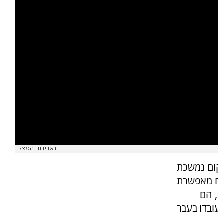
באדיבות המצלם
קום נמשכת
טח מאפשרת
סף, הם
ובדו בעבר