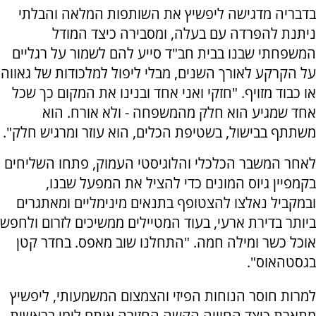
בדבריה מדגישה ליפשיץ את השותפות המלאה והבלתי
ניתנת להפרדה עם בעלה, ומסבירה כיצד המודל
המשפחתי שבנו בבית חב"ד סייע להם לשמור על רגליים
על הקרקע לאורך השנים, מבלי ליפול למלכודות של גאווה
או כבוד מזויף. "חזקי ואני אחד ובנינו את המקום כך שכל
אחד שמגיע הוא חלק מהמשפחה - ולא אורח. הוא
משתתף בבישול, בשטיפת הכלים, הוא עוזר ומרגיש חלק".
לאחר המשבר הכלכלי והלוגיסטי העמוק, פתחו השליחים
בקמפיין גיוס המונים כדי להציל את המפעל שבנו,
ובמקביל נאלצו להצטופף בתנאים מינימליים ומאתגרים
ביותר בדירת ארעי, בעוד המטיילים ממשיכים לזרום ולחפש
אוכל כשר ומילה חמה. "התחלנו שוב מאפס. בחדר קטן
בגסטהאוס".
למרות חוסר הנוחות הפיזי והצמצום המשמעותי, ליפשיץ
מתארת כיצד החוויה הקשה החזירה אותם לימי בראשית