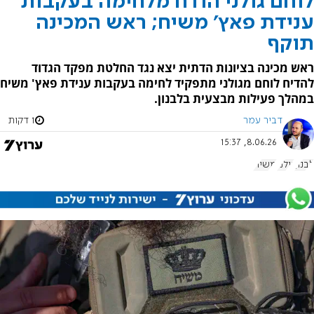
לוחם גולני הודח מלחימה בעקבות
ענידת פאץ' משיח; ראש המכינה
תוקף
ראש מכינה בציונות הדתית יצא נגד החלטת מפקד הגדוד
להדיח לוחם מגולני מתפקיד לחימה בעקבות ענידת פאץ' משיח
במהלך פעילות מבצעית בלבנון.
דביר עמר
1 דקות
8.06.26, 15:37
לבנון
גולני
משיח