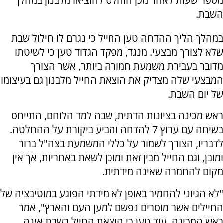
מספר שעות לאחר מכן הוחלט להוציאו מלבנון במהלך
השבת.
במהלך הליך ההדחה טען החייל כי נגרם לו חילול שבת
שלא לצורך מבצעי. מנגד, מפקד הגדוד טען כי לשיטתו
מדובר בעבירת משמעת חמורה ביותר, אשר הצורך
המבצעי שלה מצדיק את הוצאת החייל מלבנון גם בעיצומו
של יום השבת.
ראש מכינה בציונות הדתית, שבה למד הלוחם, התייחס
בשיחה עם ערוץ 7 להדחה והביע ביקורת על ההחלטה.
לדבריו, הצורך לשמור על כללי המשמעת בצה"ל ברור
ומובן, וגם החייל מבין זאת ומוכן לשאת באחריות, אך אין
מקום להחמרה שאינה מידתית.
"לא הגיוני להחמיר באופן לא מידתי הפוגע במוטיבציה של
החיילים אשר מוסרים נפשם למען העם והארץ", אמר
ראש המכינה. עוד טען כי הוצאת החייל בשבת אינה