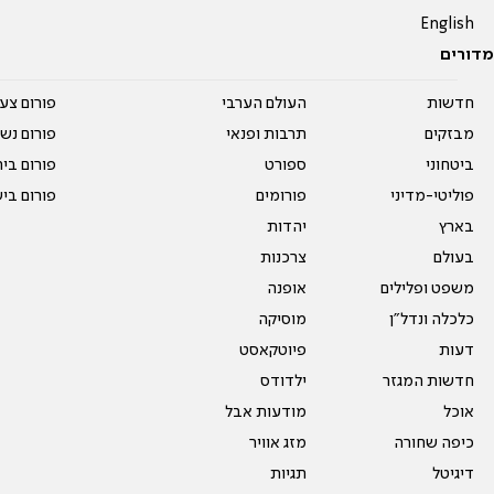
English
מדורים
חדשות
העולם הערבי
פורום צע
מבזקים
תרבות ופנאי
פורום נשו
ביטחוני
ספורט
פורום בי
פוליטי-מדיני
פורומים
פורום בי
בארץ
יהדות
בעולם
צרכנות
משפט ופלילים
אופנה
כלכלה ונדל"ן
מוסיקה
דעות
פיוטקאסט
חדשות המגזר
ילדודס
אוכל
מודעות אבל
כיפה שחורה
מזג אוויר
דיגיטל
תגיות