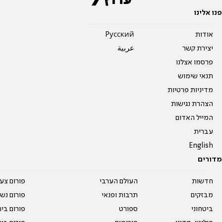
פנו אלינו
אודות
Pусский
יצירת קשר
عربية
פרסמו אצלנו
תנאי שימוש
מדיניות פרטיות
הצהרת נגישות
המייל האדום
עברית
English
מדורים
חדשות
העולם הערבי
פורום צע
מבזקים
תרבות ופנאי
פורום נשו
ביטחוני
ספורט
פורום בי