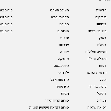
חדשות
העולם הערבי
פורום צע
מבזקים
תרבות ופנאי
פורום נשו
ביטחוני
ספורט
פורום בי
פוליטי-מדיני
פורומים
פורום בי
בארץ
יהדות
בעולם
צרכנות
משפט ופלילים
אופנה
כלכלה ונדל"ן
מוסיקה
דעות
פיוטקאסט
חדשות המגזר
ילדודס
אוכל
מודעות אבל
כיפה שחורה
מזג אוויר
דיגיטל
תגיות
צעירים
פורום הריון ולידה
רפואה שלמה
פורום לקראת נישואין וזוגיות