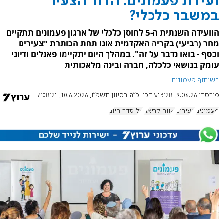
ועידת פעמונים: הדור הצעיר
במשבר כלכלי?
הוועידה השנתית ה-5 לחוסן כלכלי של ארגון פעמונים תתקיים
מחר (רביעי) בקריה האקדמית אונו תחת הכותרת "צעירים
וכסף - בואו נדבר על זה". במהלך היום יתקיימו פאנלים ודיוני
עומק בנושאי כלכלה, חברה ובינה מלאכותית
בשיתוף פעמונים
פורסם:
9.06.26, 13:28
עודכן:
כ"ה בסיוון תשפ"ו, 10.6.2026, 7:08:21
פעמונים
צעירים
שווה קריאה
על סדר היום