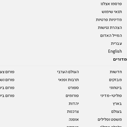
פרסמו אצלנו
תנאי שימוש
מדיניות פרטיות
הצהרת נגישות
המייל האדום
עברית
English
מדורים
חדשות
העולם הערבי
פורום צע
מבזקים
תרבות ופנאי
פורום נשו
ביטחוני
ספורט
פורום בי
פוליטי-מדיני
פורומים
פורום בי
בארץ
יהדות
בעולם
צרכנות
משפט ופלילים
אופנה