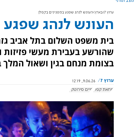
מצב תורני
ערוץ 7
בארץ
העונש לנהג שפגע במפגינים בקפלן
העונש לנהג שפגע ב
בית משפט השלום בתל אביב גזר 
שהורשע בעבירת מעשי פזיזות ו
בצומת מנחם בגין ושאול המלך 
ערוץ 7
9.06.26, 12:19
מחאת קפלן
חיים סירוטקין