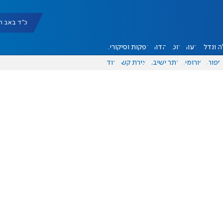
כ"ד באב תשפ"ו |
 ונדל"ן
דעות
אוכל
יהדות
הפקות וסיקורים
ספורט
פורומים
אתר ישיבה
יצירת קשר
עוד