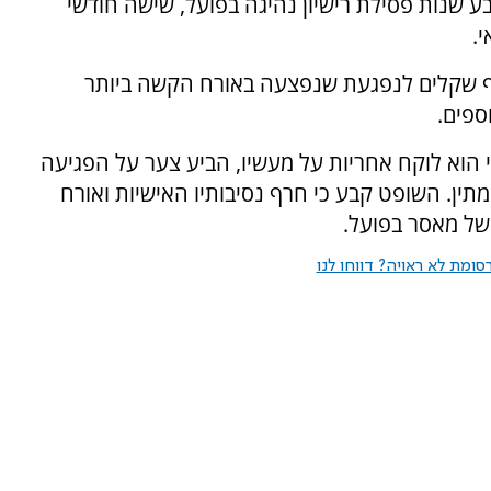
ע שנות פסילת רישיון נהיגה בפועל, שישה חודשי
חויב לשלם פיצויים לנפגעים, בהם 20 אלף שקלים לנפגעת שנפצעה באורח הקשה ביותר
 הוא לוקח אחריות על מעשיו, הביע צער על הפגיעה
המתין. השופט קבע כי חרף נסיבותיו האישיות ואורח
של מאסר בפועל.
ומת לא ראויה? דווחו לנו