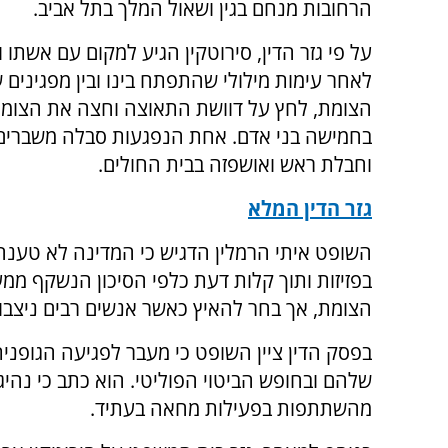
הרחובות מנחם בגין ושאול המלך בתל אביב.
על פי גזר הדין, סירוטקין הגיע למקום עם אשתו ו
לאחר עימות מילולי שהתפתח בינו ובין מפגינים
הצומת, לחץ על דוושת התאוצה וחצה את הצומ
בחמישה בני אדם. אחת הנפגעות סבלה משברים
וחבלת ראש ואושפזה בבית החולים.
גזר הדין המלא
השופט איתי הרמלין הדגיש כי המדינה לא טענה 
בפזיזות ותוך קלות דעת כלפי הסיכון הנשקף ממעש
הצומת, אך בחר להאיץ כאשר אנשים רבים ניצבו ל
בפסק הדין ציין השופט כי מעבר לפגיעה הגופני
שלהם ובחופש הביטוי הפוליטי. הוא כתב כי נהי
מהשתתפות בפעילות מחאה בעתיד.