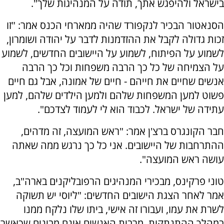
בישראל ולהיפגש אתך, תודה על המנהיגות שלך".
הסנאטור הבכיר לנקפורד שהיה ממארחי הכנס אמר: "​זו
זכות גדולה לקבל את ההזדמנות לדבר על יהודה ושומרון,
לשמוע על הפיתוח, לשמוע על היישובים החדשים, לשמוע
על הצמיחה של כל כך הרבה משפחות וכל כך הרבה
אנשים שחיים את חייהם - חיים של אמונה, אבל גם חיים
פשוט למען המשפחות שלהם ולמען הילדים שלהם, למען
עתידה של ישראל. לכבוד הוא לי לעמוד לצדכם".
חבר הקונגרס ברצ'ן אמר: "ראש המועצה, זה מדהים,
ההתרחבות של היישובים. אני כל כך נרגש ממה שאתה
עושה ראש המועצה".
טוני פרקינס, מבכירי המנהיגים הרפובליקנים בארה"ב,
אמר לאחר הצגת הישובים החדשים: "ליוסי יש תשוקה
לשרת את עמו, ועבורו זה אישי, ביתו שלו נלקח ממנו
במהלך ההתנתקות. מרבית האנשים אינם מבינים שכאשר