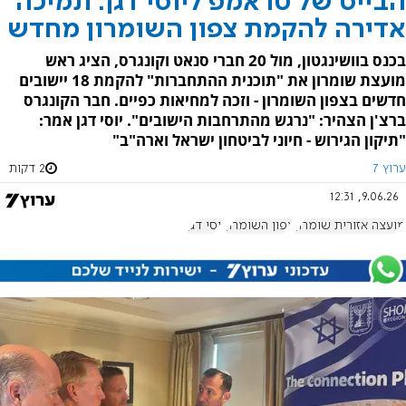
הבייס של טראמפ ליוסי דגן: תמיכה
אדירה להקמת צפון השומרון מחדש
בכנס בוושינגטון, מול 20 חברי סנאט וקונגרס, הציג ראש
מועצת שומרון את "תוכנית ההתחברות" להקמת 18 יישובים
חדשים בצפון השומרון - וזכה למחיאות כפיים. חבר הקונגרס
ברצ'ן הצהיר: "נרגש מהתרחבות הישובים". יוסי דגן אמר:
"תיקון הגירוש - חיוני לביטחון ישראל וארה"ב"
ערוץ 7
2 דקות
9.06.26, 12:31
מועצה אזורית שומרון
צפון השומרון
יוסי דגן