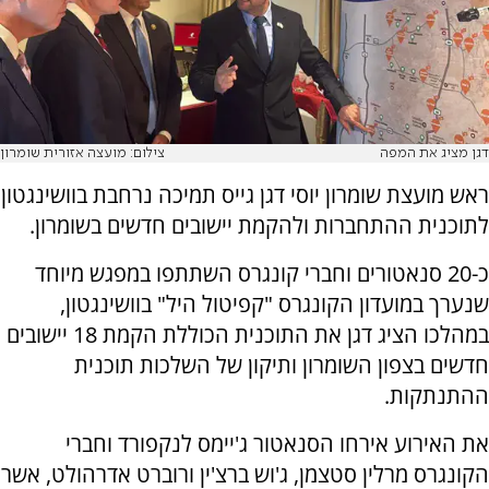
דגן מציג את המפה
צילום: מועצה אזורית שומרון
ראש מועצת שומרון יוסי דגן גייס תמיכה נרחבת בוושינגטון
לתוכנית ההתחברות ולהקמת יישובים חדשים בשומרון.
כ-20 סנאטורים וחברי קונגרס השתתפו במפגש מיוחד
שנערך במועדון הקונגרס "קפיטול היל" בוושינגטון,
במהלכו הציג דגן את התוכנית הכוללת הקמת 18 יישובים
חדשים בצפון השומרון ותיקון של השלכות תוכנית
ההתנתקות.
את האירוע אירחו הסנאטור ג'יימס לנקפורד וחברי
הקונגרס מרלין סטצמן, ג'וש ברצ'ין ורוברט אדרהולט, אשר