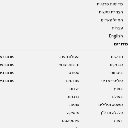
מדיניות פרטיות
הצהרת נגישות
המייל האדום
עברית
English
מדורים
חדשות
העולם הערבי
פורום צע
מבזקים
תרבות ופנאי
פורום נשו
ביטחוני
ספורט
פורום בי
פוליטי-מדיני
פורומים
פורום בי
בארץ
יהדות
בעולם
צרכנות
משפט ופלילים
אופנה
כלכלה ונדל"ן
מוסיקה
דעות
פיוטקאסט