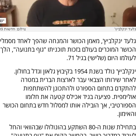
גלעד ינקלביץ'
צילום: חדשות 13
גלעד ינקלביץ', מאמן הכושר והמנחה שהפך לאחד מסמלי
הכושר המוכרים בעולם בזכות תוכניתו "גוף בתנועה", הלך
לעולמו היום (שלישי) בגיל 71.
ינקלביץ' נולד בשנת 1954 בקיבוץ גלאון וגדל בחולון.
לאחר שירותו הצבאי עבר לארצות הברית במטרה
להתקדם בתחום הספורט ולהתכונן להשתתפות
אולימפית. פציעה בגיד אכילס קטעה את חלומו
הספורטיבי, אך הובילה אותו למסלול חדש בתחום הכושר
והאימון.
בתחילת שנות ה-80 השתקע בהונולולו שבהוואי והחל
לעבוד כמדריך כושר. בהמשך הקים את "גוף בתנועה",