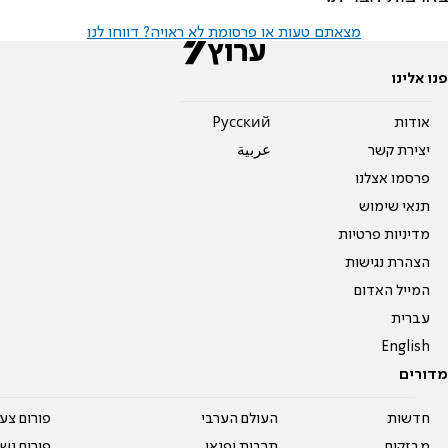
מצאתם טעות או פרסומת לא ראויה? דווחו לנו
פנו אלינו
אודות
Pусский
יצירת קשר
عربية
פרסמו אצלנו
תנאי שימוש
מדיניות פרטיות
הצהרת נגישות
המייל האדום
עברית
English
מדורים
חדשות
העולם הערבי
פורום צע
מבזקים
תרבות ופנאי
פורום נשו