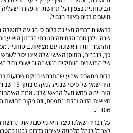
המושבה, מספרת בראיון לערוץ 7 ע
הביטחונית בצפון ועל תחושת ההפקרה שעליה 
תושבים רבים באזור הגבול.
בראשית דבריה מציינת בלום כי הגיעה למטולה ר
שנה, ולכן סבב הלחימה הנוכחי בלבנון הוא עבור
ההתמודדות הראשונה עם מציאות ביטחונית מסוג
כך, לדבריה, החוסן האישי שלה אינו יכול לשמש
של התושבים הוותיקים במושבה וביישובי גבול הצפ
בלום מתארת אירוע שהתרחש בטקס שבועות בבי
היה שמץ ש
היה יירוט ממש מעל הראש שלנו. אחת האימהות
מציאות הזויה ובלתי נתפסת, וזה מקור תחושת ה
אומרת.
על דבריה שאלנו כיצד היא מיישבת את תחושת
לצה"ל לנהל מלחמה עצימה בדרום לבנון במטרה 