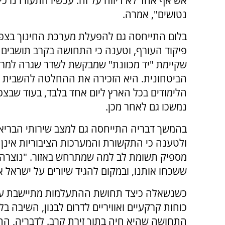
אש אף אחד לא דיווח על זה. עכשיו התעוררנו כי
נטושים", אמרה.
בלום התייחסה גם להפעלת מערכת החינוך בצפו
פיקוד העורף, וטענה כי התחושה בקרב תושבים 
שקיימת "יד מכוונת" שמבקשת לשדר שגרה למרו
הביטחונית. היא הזכירה את ההחלטה להשבית 
הלימודים בכל הארץ ליום אחד בלבד, בעוד שבצפ
נמשכו גם לאחר מכן.
בהמשך דבריה התייחסה גם למצב שירותי הבריאו
ולטענה כי התקשורת והמערכות הציבוריות אינן 
מספיק תשומת לב למה שמתרחש באזור. "נוצרה
ששכחו אותנו, ובמקום להגיד שיורים על ישראל א
כשנשאלה כיצד תחושת ההתעלמות מתיישבת עם 
כוחות קרקעיים ואוויריים לדרום לבנון, השיבה
התחושה שהיא חיה בתוך זירת קרב. לדבריה, ה