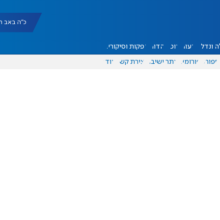
כ"ה באב תשפ"ו |
 ונדל"ן
דעות
אוכל
יהדות
הפקות וסיקורים
ספורט
פורומים
אתר ישיבה
יצירת קשר
עוד