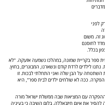
ל החיים בצל המתיחות
מדברים
ק לפני
ה
 זה. משום
 מדד לחוסנם
ון בכלל.
ת ספר בקריית שמונה, במהלכו נשמעה אזעקה. "לא
ל סיכוי שנגיע למקלט בתוך 15 שניות. נתנו לילדים לרדת קודם ונשארנו, המבוגרים, בחוץ.
 השתטחה על הבן שלה ואני התחלתי לבכות. זו
הפקרה. ככה לא שולחים ילדים לבית ספר", היא
 ההפקרה עם המציאות שבה ממשלת ישראל מורה
להסיר את איום חיזבאללה. בלום השיבה כי בעיניה