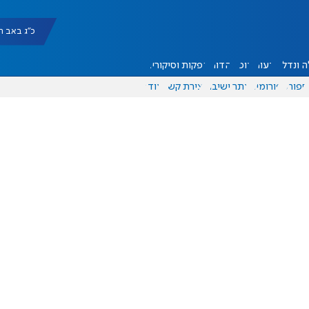
כ"ג באב תשפ"ו |
 ונדל"ן
דעות
אוכל
יהדות
הפקות וסיקורים
ספורט
פורומים
אתר ישיבה
יצירת קשר
עוד