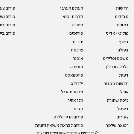
חדשות
העולם הערבי
פורום צע
מבזקים
תרבות ופנאי
פורום נשו
ביטחוני
ספורט
פורום בי
פוליטי-מדיני
פורומים
פורום בי
בארץ
יהדות
בעולם
צרכנות
משפט ופלילים
אופנה
כלכלה ונדל"ן
מוסיקה
דעות
פיוטקאסט
חדשות המגזר
ילדודס
אוכל
מודעות אבל
כיפה שחורה
מזג אוויר
דיגיטל
תגיות
צעירים
פורום הריון ולידה
רפואה שלמה
פורום לקראת נישואין וזוגיות
© כל הזכויות שמורות לישראל נשיונל ניוז בע"מ.