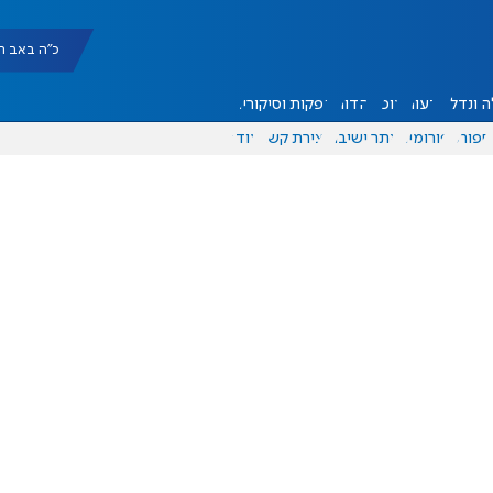
כ"ה באב תשפ"ו |
 ונדל"ן
דעות
אוכל
יהדות
הפקות וסיקורים
ספורט
פורומים
אתר ישיבה
יצירת קשר
עוד