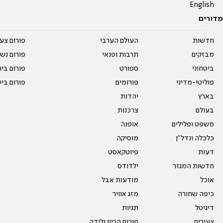
English
מדורים
חדשות
העולם הערבי
פורום צע
מבזקים
תרבות ופנאי
פורום נשו
ביטחוני
ספורט
פורום בי
פוליטי-מדיני
פורומים
פורום בי
בארץ
יהדות
בעולם
צרכנות
משפט ופלילים
אופנה
כלכלה ונדל"ן
מוסיקה
דעות
פיוטקאסט
חדשות המגזר
ילדודס
אוכל
מודעות אבל
כיפה שחורה
מזג אוויר
דיגיטל
תגיות
צעירים
פורום הריון ולידה