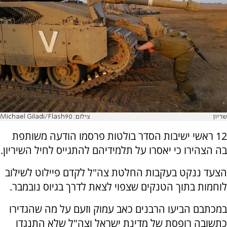
שריון
צילום: Michael Giladi/Flash90
12 ראשי ישיבות הסדר בולטות פרסמו הודעה משותפת
בה הצהירו כי יאסרו על תלמידיהם להתגייס לחיל השיריון.
הצעד ננקט בעקבות החלטת צה"ל לקדם פיילוט לשילוב
לוחמות בתוך הטנקים שצפוי לצאת לדרך בגיוס נובמבר.
במכתבם הביעו הרבנים כאב עמוק וזעם על מה שהגדירו
כתשובה רופסת של מדינת ישראל וצה"ל שלא התנגדו