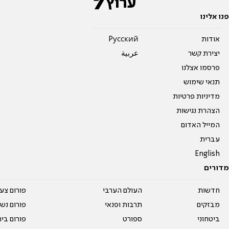
פנו אלינו
אודות
Pусский
יצירת קשר
عربية
פרסמו אצלנו
תנאי שימוש
מדיניות פרטיות
הצהרת נגישות
המייל האדום
עברית
English
מדורים
חדשות
העולם הערבי
פורום צע
מבזקים
תרבות ופנאי
פורום נשו
ביטחוני
ספורט
פורום בי