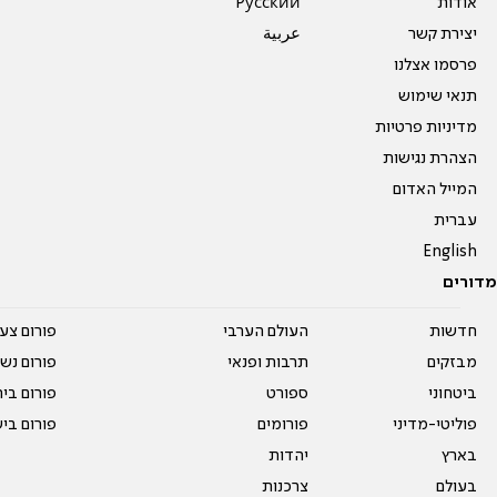
אודות
Pусский
יצירת קשר
عربية
פרסמו אצלנו
תנאי שימוש
מדיניות פרטיות
הצהרת נגישות
המייל האדום
עברית
English
מדורים
חדשות
העולם הערבי
פורום צע
מבזקים
תרבות ופנאי
פורום נשו
ביטחוני
ספורט
פורום בי
פוליטי-מדיני
פורומים
פורום בי
בארץ
יהדות
בעולם
צרכנות