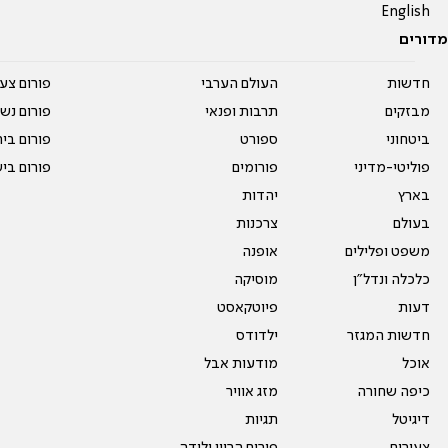
English
מדורים
חדשות
העולם הערבי
פורום צע
מבזקים
תרבות ופנאי
פורום נשו
ביטחוני
ספורט
פורום בי
פוליטי-מדיני
פורומים
פורום בי
בארץ
יהדות
בעולם
צרכנות
משפט ופלילים
אופנה
כלכלה ונדל"ן
מוסיקה
דעות
פיוטקאסט
חדשות המגזר
ילדודס
אוכל
מודעות אבל
כיפה שחורה
מזג אוויר
דיגיטל
תגיות
צעירים
פורום הריון ולידה