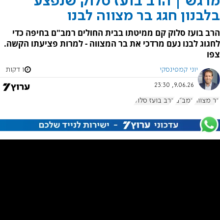
מרגש | הרב בועז סלוק שנפצע
בלבנון חגג בר מצווה לבנו
הרב בועז סלוק קם ממיטתו בבית החולים רמב"ם בחיפה כדי
לחגוג לבנו נעם מרדכי את בר המצווה - למרות פציעתו הקשה.
צפו
יוני קמפינסקי
1 דקות
9.06.26, 23:30
בר מצווה
רמב"ם
הרב בועז סלוק