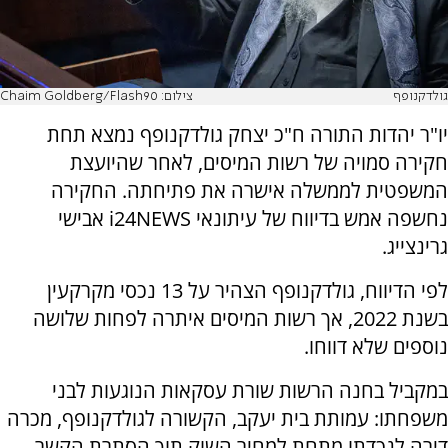
גולדקנופף
צילום: Chaim Goldberg/Flash90
יו"ר יהדות התורה ח"כ יצחק גולדקנופף נמצא תחת
חקירה סמויה של רשות המיסים, לאחר שהיועצת
המשפטית לממשלה אישרה את פתיחתה. החקירה
נחשפה אמש בדיווח של עיתונאי i24NEWS אבישי
גרינצייג.
לפי הדיווח, גולדקנופף הצהיר על 13 נכסי מקרקעין
בשנת 2022, אך רשות המיסים איתרה לפחות שלושה
נוספים שלא דווחו.
במקביל בחנה הרשות שורת עסקאות הנוגעות לבני
משפחתו: עמותת בית יעקב, הקשורה לגולדקנופף, מכרה
דירה לנכדתו מתחת למחיר השוק תוך הסתרת הקשר