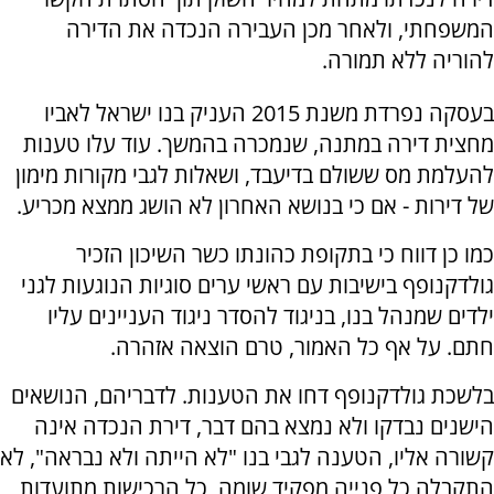
המשפחתי, ולאחר מכן העבירה הנכדה את הדירה
להוריה ללא תמורה.
בעסקה נפרדת משנת 2015 העניק בנו ישראל לאביו
מחצית דירה במתנה, שנמכרה בהמשך. עוד עלו טענות
להעלמת מס ששולם בדיעבד, ושאלות לגבי מקורות מימון
של דירות - אם כי בנושא האחרון לא הושג ממצא מכריע.
כמו כן דווח כי בתקופת כהונתו כשר השיכון הזכיר
גולדקנופף בישיבות עם ראשי ערים סוגיות הנוגעות לגני
ילדים שמנהל בנו, בניגוד להסדר ניגוד העניינים עליו
חתם. על אף כל האמור, טרם הוצאה אזהרה.
בלשכת גולדקנופף דחו את הטענות. לדבריהם, הנושאים
הישנים נבדקו ולא נמצא בהם דבר, דירת הנכדה אינה
קשורה אליו, הטענה לגבי בנו "לא הייתה ולא נבראה", לא
התקבלה כל פנייה מפקיד שומה, כל הרכישות מתועדות