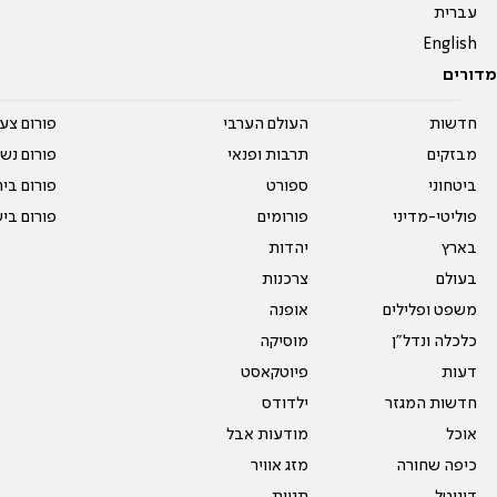
עברית
English
מדורים
חדשות
העולם הערבי
פורום צע
מבזקים
תרבות ופנאי
פורום נשו
ביטחוני
ספורט
פורום בי
פוליטי-מדיני
פורומים
פורום בי
בארץ
יהדות
בעולם
צרכנות
משפט ופלילים
אופנה
כלכלה ונדל"ן
מוסיקה
דעות
פיוטקאסט
חדשות המגזר
ילדודס
אוכל
מודעות אבל
כיפה שחורה
מזג אוויר