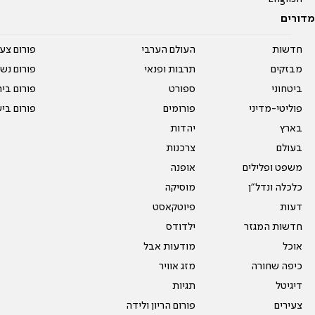
מדורים
חדשות
העולם הערבי
פורום צע
מבזקים
תרבות ופנאי
פורום נשו
ביטחוני
ספורט
פורום בי
פוליטי-מדיני
פורומים
פורום בי
בארץ
יהדות
בעולם
צרכנות
משפט ופלילים
אופנה
כלכלה ונדל"ן
מוסיקה
דעות
פיוטקאסט
חדשות המגזר
ילדודס
אוכל
מודעות אבל
כיפה שחורה
מזג אוויר
דיגיטל
תגיות
צעירים
פורום הריון ולידה