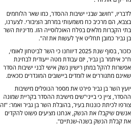
לדבריו, "חושב שבני ישיבות ההסדר, כמו שאר הלוחמים
בצבא, הם מרכיב כח משמעותי במרחב הציבורי. לצערנו,
בתי הקברות מלאים בפלח האוכלוסייה הזו. מדיניות השר
בן גביר כמובן תחליט איך לעשות את זה".
כזכור, בסוף שנת 2025 דיווחנו כי השר לביטחון לאומי,
ח"כ איתמר בן גביר, יזם עבודת מטה ייעודית לבחינת
אפשרות להקל במתן רישיון נשק אישי לבני ישיבות הסדר
שאינם מתגוררים או לומדים ביישובים המוגדרים כזכאים.
יועץ השר בן גביר פירט את מספר הנופלים מישיבות
ההסדר, ציין כי בייני"שים מישיבת ההסדר בקריית שמונה
צורפו לכיתת כוננות בעיר, בהובלת השר בן גביר ואמר: "זה
אנשים שיקבלו את הנשק, אנחנו מציעים פשוט להקדים
את קבלת הנשק בשנה-שנתיים".