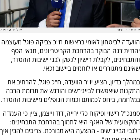
איתמר בן גביר
צילום: ערוץ 7
הוועדה לביטחון לאומי בראשות ח"כ צביקה פוגל מעוצמה
יהודית דנה הבוקר בהרחבת הקריטריונים, תנאי הסף
והתבחינים, לקבלת רישיון לנשק לבני ישיבות ההסדר,
שאינם מתגוררים או לוחמים ביישוב זכאי.
במהלך בדיון, הציע יו"ר הוועדה, ח"כ פוגל, להרחיב את
התקנות שיאפשרו לבייני"שים והודגש את תרומת הרבה
במלחמה, ביחס לכמותם וכמות הנופלים מישיבות ההסדר.
סמנכ"ל רישוי ופיקוח כלי ירייה, דוד וייצמן, ציין כי העמדה
המקצועית של האגף היא לתמוך בהרחבת התבחינים:
"לגבי הביינ"שים - ההצעה היא מבורכת. צריכים להבין איך
מדייקים את זה".