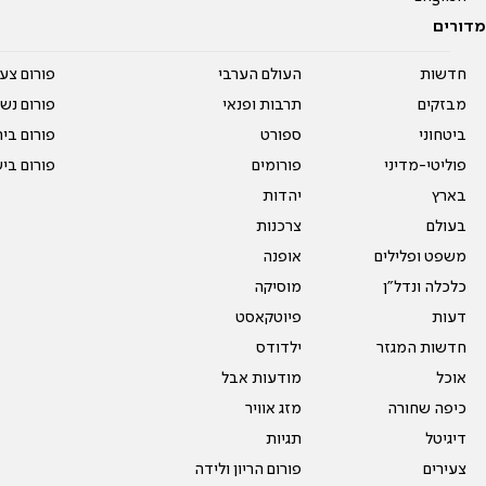
מדורים
חדשות
העולם הערבי
פורום צע
מבזקים
תרבות ופנאי
פורום נשו
ביטחוני
ספורט
פורום בי
פוליטי-מדיני
פורומים
פורום בי
בארץ
יהדות
בעולם
צרכנות
משפט ופלילים
אופנה
כלכלה ונדל"ן
מוסיקה
דעות
פיוטקאסט
חדשות המגזר
ילדודס
אוכל
מודעות אבל
כיפה שחורה
מזג אוויר
דיגיטל
תגיות
צעירים
פורום הריון ולידה