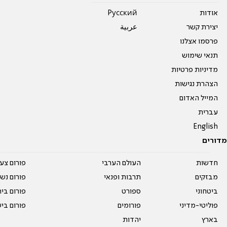
אודות
Pусский
יצירת קשר
عربية
פרסמו אצלנו
תנאי שימוש
מדיניות פרטיות
הצהרת נגישות
המייל האדום
עברית
English
מדורים
חדשות
העולם הערבי
פורום צע
מבזקים
תרבות ופנאי
פורום נשו
ביטחוני
ספורט
פורום בי
פוליטי-מדיני
פורומים
פורום בי
בארץ
יהדות