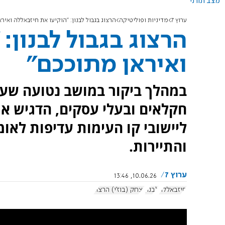
מצב תורני
ערוץ 7
מדיניות ופוליטיקה
הרצוג בגבול לבנון: "הוקיעו את חיזבאללה ואיר
הרצוג בגבול לבנון:
ואיראן מתוככם"
במהלך ביקור במושב נטועה שעל 
חקלאים ובעלי עסקים, הדגיש את
ליישובי קו העימות עדיפות לא
והתיירות.
ערוץ 7
10.06.26, 13:46
חיזבאללה
לבנון
יצחק (בוז'י) הרצוג