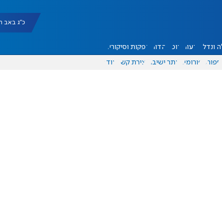
כ"ג באב תשפ"ו |
 ונדל"ן
דעות
אוכל
יהדות
הפקות וסיקורים
ספורט
פורומים
אתר ישיבה
יצירת קשר
עוד