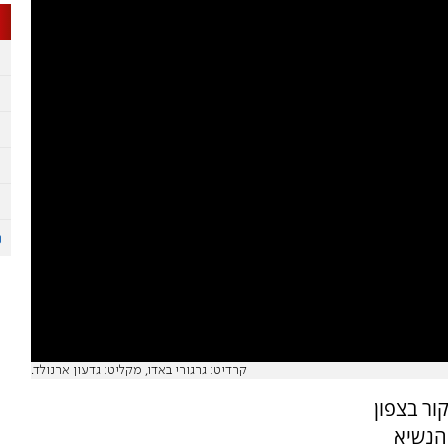
קרדיט: גרגורי באדו, מקליט: גדעון ארנולד.
ור בצפון
הנשיא