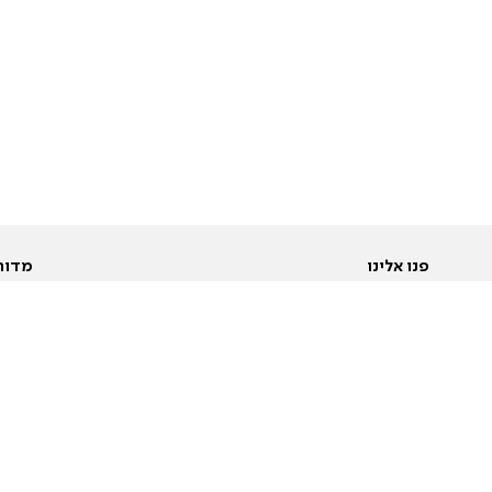
פנו אלינו
מדור
אודות
Pусский
חד
יצירת קשר
عربية
מב
פרסמו אצלנו
בי
תנאי שימוש
פו
מדיניות פרטיות
בא
הצהרת נגישות
בע