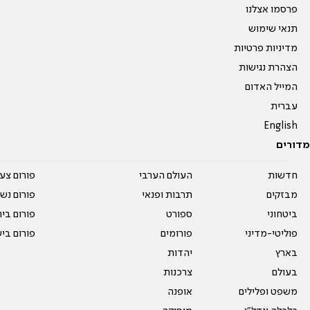
פרסמו אצלנו
תנאי שימוש
מדיניות פרטיות
הצהרת נגישות
המייל האדום
עברית
English
מדורים
חדשות
העולם הערבי
פורום צע
מבזקים
תרבות ופנאי
פורום נשו
ביטחוני
ספורט
פורום בי
פוליטי-מדיני
פורומים
פורום בי
בארץ
יהדות
בעולם
צרכנות
משפט ופלילים
אופנה