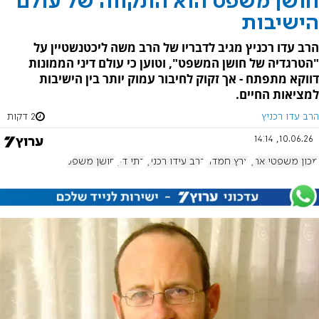
חושן משפט הוא התקווה של עולם
הישיבות
הרב עדו רכניץ מגיב לדבריו של הרב משה ליכטנשטיין על
"הטרגדיה של חושן המשפט", וטוען כי עולם דיני הממונות
דווקא מתפתח - אך זקוק לחיבור עמוק יותר בין הישיבות
למציאות החיים.
הרב עדו רכניץ
2 דקות
10.06.26, 14:14
מכון משפטי ארץ
ארץ חמדה
הרב עידו רכניץ
בתי דין
חושן משפט